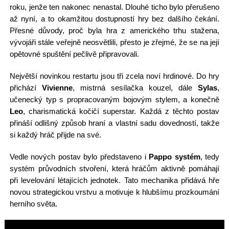
roku, jenže ten nakonec nenastal. Dlouhé ticho bylo přerušeno
až nyní, a to okamžitou dostupností hry bez dalšího čekání.
Přesné důvody, proč byla hra z amerického trhu stažena,
vývojáři stále veřejně neosvětlili, přesto je zřejmé, že se na její
opětovné spuštění pečlivě připravovali.
Největší novinkou restartu jsou tři zcela noví hrdinové. Do hry
přichází
Vivienne
, mistrná sesílačka kouzel, dále
Sylas
,
učenecký typ s propracovaným bojovým stylem, a konečně
Leo
, charismatická kočičí superstar. Každá z těchto postav
přináší odlišný způsob hraní a vlastní sadu dovedností, takže
si každý hráč přijde na své.
Vedle nových postav bylo představeno i
Pappo systém
, tedy
systém průvodních stvoření, která hráčům aktivně pomáhají
při levelování létajících jednotek. Tato mechanika přidává hře
novou strategickou vrstvu a motivuje k hlubšímu prozkoumání
herního světa.