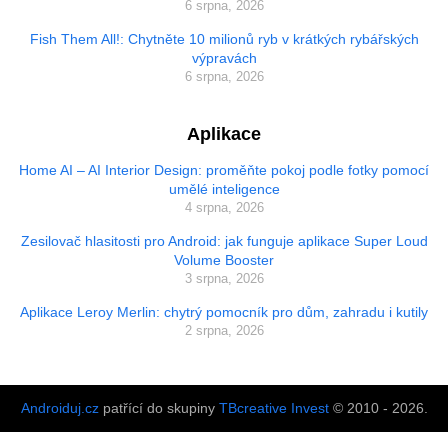
6 srpna, 2026
Fish Them All!: Chytněte 10 milionů ryb v krátkých rybářských
výpravách
6 srpna, 2026
Aplikace
Home AI – AI Interior Design: proměňte pokoj podle fotky pomocí
umělé inteligence
4 srpna, 2026
Zesilovač hlasitosti pro Android: jak funguje aplikace Super Loud
Volume Booster
3 srpna, 2026
Aplikace Leroy Merlin: chytrý pomocník pro dům, zahradu i kutily
2 srpna, 2026
Androiduj.cz
patřící do skupiny
TBcreative Invest
© 2010 - 2026.