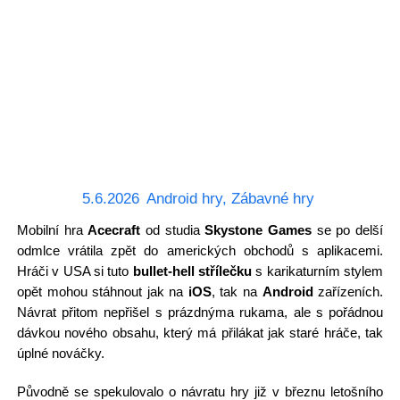
5.6.2026
Android hry
,
Zábavné hry
Mobilní hra
Acecraft
od studia
Skystone Games
se po delší
odmlce vrátila zpět do amerických obchodů s aplikacemi.
Hráči v USA si tuto
bullet-hell střílečku
s karikaturním stylem
opět mohou stáhnout jak na
iOS
, tak na
Android
zařízeních.
Návrat přitom nepřišel s prázdnýma rukama, ale s pořádnou
dávkou nového obsahu, který má přilákat jak staré hráče, tak
úplné nováčky.
Původně se spekulovalo o návratu hry již v březnu letošního