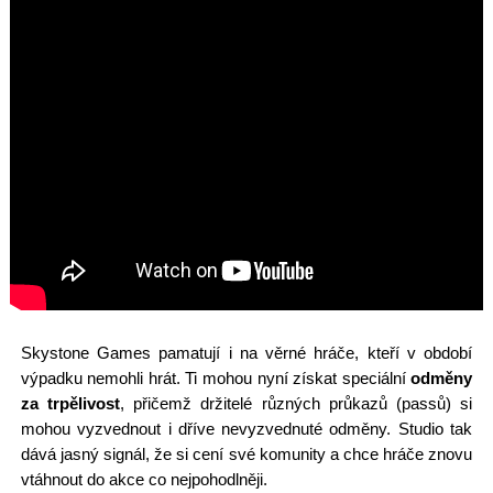
Skystone Games pamatují i na věrné hráče, kteří v období
výpadku nemohli hrát. Ti mohou nyní získat speciální
odměny
za trpělivost
, přičemž držitelé různých průkazů (passů) si
mohou vyzvednout i dříve nevyzvednuté odměny. Studio tak
dává jasný signál, že si cení své komunity a chce hráče znovu
vtáhnout do akce co nejpohodlněji.