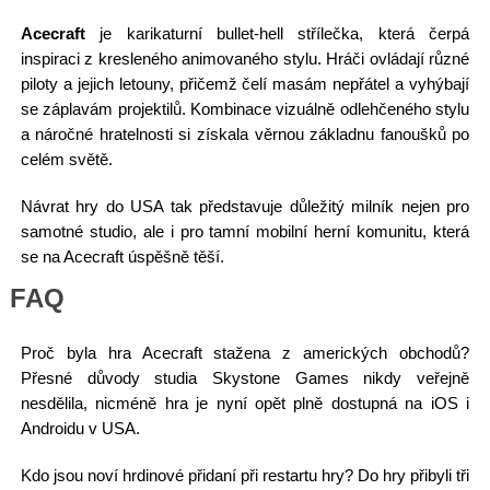
Acecraft
je karikaturní bullet-hell střílečka, která čerpá
inspiraci z kresleného animovaného stylu. Hráči ovládají různé
piloty a jejich letouny, přičemž čelí masám nepřátel a vyhýbají
se záplavám projektilů. Kombinace vizuálně odlehčeného stylu
a náročné hratelnosti si získala věrnou základnu fanoušků po
celém světě.
Návrat hry do USA tak představuje důležitý milník nejen pro
samotné studio, ale i pro tamní mobilní herní komunitu, která
se na Acecraft úspěšně těší.
FAQ
Proč byla hra Acecraft stažena z amerických obchodů?
Přesné důvody studia Skystone Games nikdy veřejně
nesdělila, nicméně hra je nyní opět plně dostupná na iOS i
Androidu v USA.
Kdo jsou noví hrdinové přidaní při restartu hry? Do hry přibyli tři