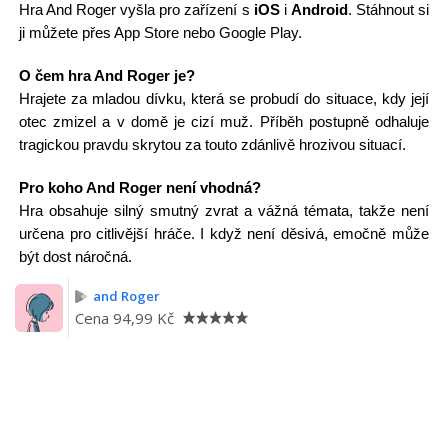
Hra And Roger vyšla pro zařízení s
iOS
i
Android
. Stáhnout si
ji můžete přes App Store nebo Google Play.
O čem hra And Roger je?
Hrajete za mladou dívku, která se probudí do situace, kdy její
otec zmizel a v domě je cizí muž. Příběh postupně odhaluje
tragickou pravdu skrytou za touto zdánlivě hrozivou situací.
Pro koho And Roger není vhodná?
Hra obsahuje silný smutný zvrat a vážná témata, takže není
určena pro citlivější hráče. I když není děsivá, emočně může
být dost náročná.
and Roger
Cena
94,99 Kč