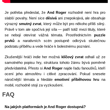
Je potřeba předeslat, že
And Roger
rozhodně není hra pro
slabší povahy. Není sice
děsivá
ani znepokojivá, ale obsahuje
výrazný
smutný zvrat
, který může být pro někoho příliš silný.
Právě v tom ale spočívá její síla — patří totiž mezi tituly, které
se nebojí otevírat vážná témata. Prostřednictvím
puzzle
prvků
a narativních scén postupně odkrývá skutečnou
podstatu příběhu a vede hráče k bolestnému poznání.
Zkušenější hráči indie her možná
klíčový zvrat
odhalí už ze
samotného popisu hry, struktura tohoto žánru bývá poměrně
předvídatelná. Přesto si
And Roger
najde řadu fanoušků, kteří
ocení jeho atmosféru i citlivé zpracování. Pokud snesete
náročnější témata a hledáte
emotivní příběhovou hru
na
mobil, rozhodně stojí za vyzkoušení.
FAQ
Na jakých platformách je And Roger dostupná?