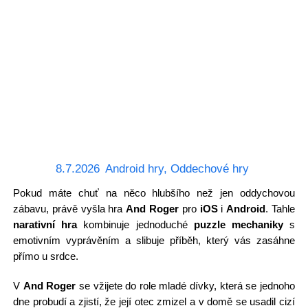
8.7.2026
Android hry
,
Oddechové hry
Pokud máte chuť na něco hlubšího než jen oddychovou
zábavu, právě vyšla hra
And Roger
pro
iOS
i
Android
. Tahle
narativní hra
kombinuje jednoduché
puzzle mechaniky
s
emotivním vyprávěním a slibuje příběh, který vás zasáhne
přímo u srdce.
V
And Roger
se vžijete do role mladé dívky, která se jednoho
dne probudí a zjistí, že její otec zmizel a v domě se usadil cizí