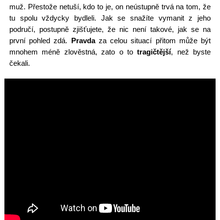
muž. Přestože netuší, kdo to je, on neústupně trvá na tom, že
tu spolu vždycky bydleli. Jak se snažíte vymanit z jeho
područí, postupně zjišťujete, že nic není takové, jak se na
první pohled zdá.
Pravda
za celou situací přitom může být
mnohem méně zlověstná, zato o to
tragičtější
, než byste
čekali.