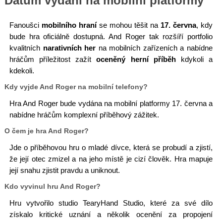
Datum vydání na mobilní platformy
Fanoušci
mobilního hraní
se mohou těšit na
17. června
, kdy
bude hra oficiálně dostupná. And Roger tak rozšíří portfolio
kvalitních
narativních her
na mobilních zařízeních a nabídne
hráčům příležitost zažít
oceněný herní příběh
kdykoli a
kdekoli.
Kdy vyjde And Roger na mobilní telefony?
Hra And Roger bude vydána na mobilní platformy 17. června a
nabídne hráčům komplexní příběhový zážitek.
O čem je hra And Roger?
Jde o příběhovou hru o mladé dívce, která se probudí a zjistí,
že její otec zmizel a na jeho místě je cizí člověk. Hra mapuje
její snahu zjistit pravdu a uniknout.
Kdo vyvinul hru And Roger?
Hru vytvořilo studio TearyHand Studio, které za své dílo
získalo kritické uznání a několik ocenění za propojení