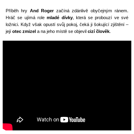
Příběh hry
And Roger
začíná zdánlivě obyčejným ránem.
Hráč se ujímá role
mladé dívky
, která se probouzí ve své
ložnici. Když však opustí svůj pokoj, čeká ji šokující zjištění –
její
otec zmizel
a na jeho místě se objevil
cizí člověk
.