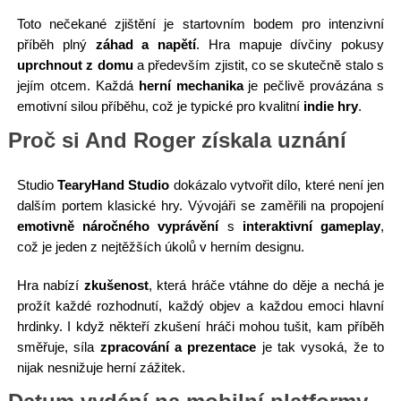
Toto nečekané zjištění je startovním bodem pro intenzivní
příběh plný
záhad a napětí
. Hra mapuje dívčiny pokusy
uprchnout z domu
a především zjistit, co se skutečně stalo s
jejím otcem. Každá
herní mechanika
je pečlivě provázána s
emotivní silou příběhu, což je typické pro kvalitní
indie hry
.
Proč si And Roger získala uznání
Studio
TearyHand Studio
dokázalo vytvořit dílo, které není jen
dalším portem klasické hry. Vývojáři se zaměřili na propojení
emotivně náročného vyprávění
s
interaktivní gameplay
,
což je jeden z nejtěžších úkolů v herním designu.
Hra nabízí
zkušenost
, která hráče vtáhne do děje a nechá je
prožít každé rozhodnutí, každý objev a každou emoci hlavní
hrdinky. I když někteří zkušení hráči mohou tušit, kam příběh
směřuje, síla
zpracování a prezentace
je tak vysoká, že to
nijak nesnižuje herní zážitek.