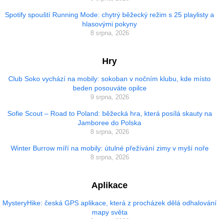
Spotify spouští Running Mode: chytrý běžecký režim s 25 playlisty a
hlasovými pokyny
8 srpna, 2026
Hry
Club Soko vychází na mobily: sokoban v nočním klubu, kde místo
beden posouváte opilce
9 srpna, 2026
Sofie Scout – Road to Poland: běžecká hra, která posílá skauty na
Jamboree do Polska
8 srpna, 2026
Winter Burrow míří na mobily: útulné přežívání zimy v myší noře
8 srpna, 2026
Aplikace
MysteryHike: česká GPS aplikace, která z procházek dělá odhalování
mapy světa