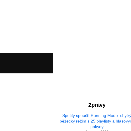
Zprávy
Spotify spouští Running Mode: chytr
běžecký režim s 25 playlisty a hlasový
pokyny