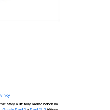
vinky
měsíc starý a už tady máme náběh na
ny
Google Pixel 2
a
Pixel XL 2
během