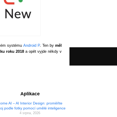
novém systému
Android P
. Ten by
měl
átku roku 2018
a opět vyjde někdy v
Aplikace
ome AI – AI Interior Design: proměňte
oj podle fotky pomocí umělé inteligence
4 srpna, 2026