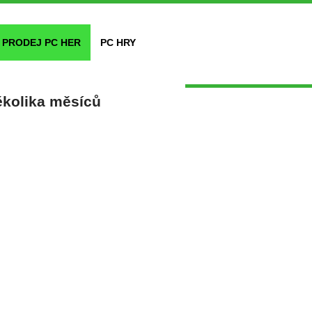
PRODEJ PC HER
PC HRY
ěkolika měsíců