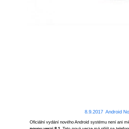
8.9.2017
Android No
Oficiální vydání nového Android systému není ani 
novou verzi 8.1.
Tato nová verze má přijít na telefo