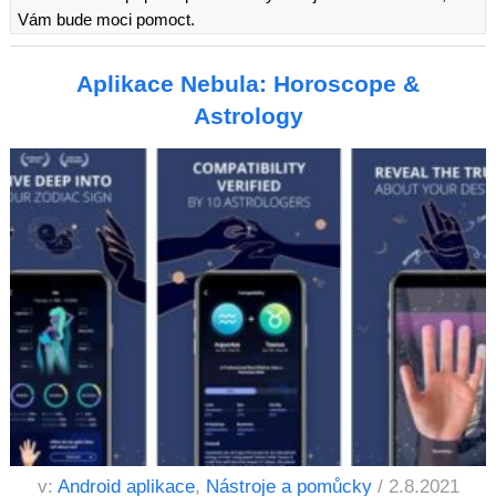
Vám bude moci pomoct.
Aplikace Nebula: Horoscope &
Astrology
v:
Android aplikace
,
Nástroje a pomůcky
/ 2.8.2021