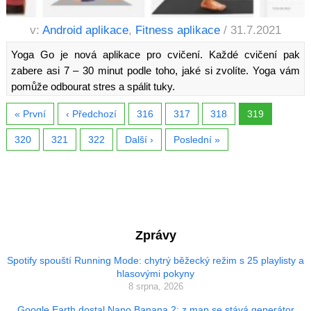
v:
Android aplikace
,
Fitness aplikace
/ 31.7.2021
Yoga Go je nová aplikace pro cvičení. Každé cvičení pak
zabere asi 7 – 30 minut podle toho, jaké si zvolíte. Yoga vám
pomůže odbourat stres a spálit tuky.
« První
‹ Předchozí
316
317
318
319
320
321
322
Další ›
Poslední »
Zprávy
Spotify spouští Running Mode: chytrý běžecký režim s 25 playlisty a
hlasovými pokyny
8 srpna, 2026
Google Earth dostal Nano Banana 2: z map se stává generátor