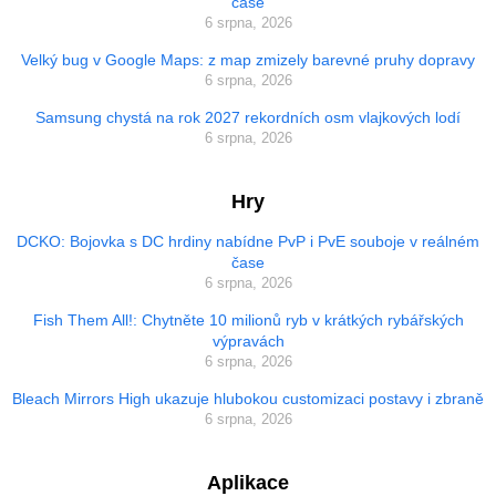
čase
6 srpna, 2026
Velký bug v Google Maps: z map zmizely barevné pruhy dopravy
6 srpna, 2026
Samsung chystá na rok 2027 rekordních osm vlajkových lodí
6 srpna, 2026
Hry
DCKO: Bojovka s DC hrdiny nabídne PvP i PvE souboje v reálném
čase
6 srpna, 2026
Fish Them All!: Chytněte 10 milionů ryb v krátkých rybářských
výpravách
6 srpna, 2026
Bleach Mirrors High ukazuje hlubokou customizaci postavy i zbraně
6 srpna, 2026
Aplikace