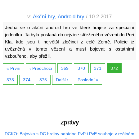
v:
Akční hry
,
Android hry
/ 10.2.2017
Jedná se o akční android hru ve které hrajete za speciální
jednotku. Ta byla poslaná do nejvíce střeženého vězení do Prei
Kla, kde jsou ti největší zločinci z celé Země. Policie je
uvězněná v tomto vězení a musí bojovat s ostatními
vzbouřenci, aby přežili.
« První
‹ Předchozí
369
370
371
372
373
374
375
Další ›
Poslední »
Zprávy
DCKO: Bojovka s DC hrdiny nabídne PvP i PvE souboje v reálném