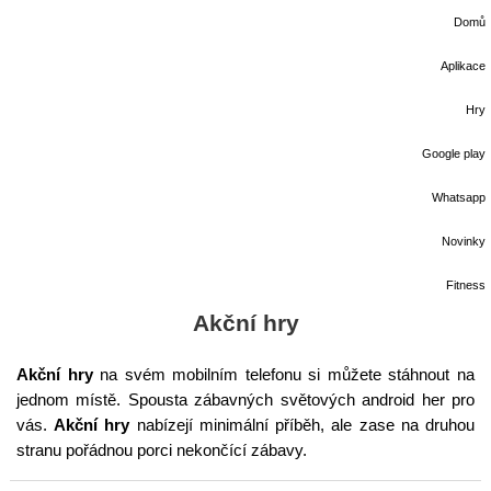
Domů
Aplikace
Hry
Google play
Whatsapp
Novinky
Fitness
Akční hry
Akční hry
na svém mobilním telefonu si můžete stáhnout na
jednom místě. Spousta zábavných světových android her pro
vás.
Akční hry
nabízejí minimální příběh, ale zase na druhou
stranu pořádnou porci nekončící zábavy.