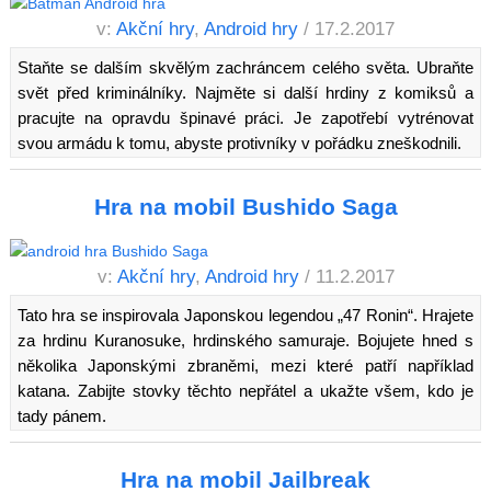
v:
Akční hry
,
Android hry
/ 17.2.2017
Staňte se dalším skvělým zachráncem celého světa. Ubraňte
svět před kriminálníky. Najměte si další hrdiny z komiksů a
pracujte na opravdu špinavé práci. Je zapotřebí vytrénovat
svou armádu k tomu, abyste protivníky v pořádku zneškodnili.
Hra na mobil Bushido Saga
v:
Akční hry
,
Android hry
/ 11.2.2017
Tato hra se inspirovala Japonskou legendou „47 Ronin“. Hrajete
za hrdinu Kuranosuke, hrdinského samuraje. Bojujete hned s
několika Japonskými zbraněmi, mezi které patří například
katana. Zabijte stovky těchto nepřátel a ukažte všem, kdo je
tady pánem.
Hra na mobil Jailbreak