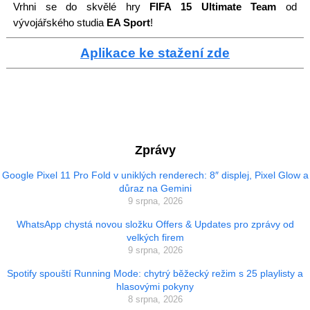
Vrhni se do skvělé hry
FIFA 15 Ultimate Team
od
vývojářského studia
EA Sport
!
Aplikace ke stažení zde
Zprávy
Google Pixel 11 Pro Fold v uniklých renderech: 8″ displej, Pixel Glow a
důraz na Gemini
9 srpna, 2026
WhatsApp chystá novou složku Offers & Updates pro zprávy od
velkých firem
9 srpna, 2026
Spotify spouští Running Mode: chytrý běžecký režim s 25 playlisty a
hlasovými pokyny
8 srpna, 2026