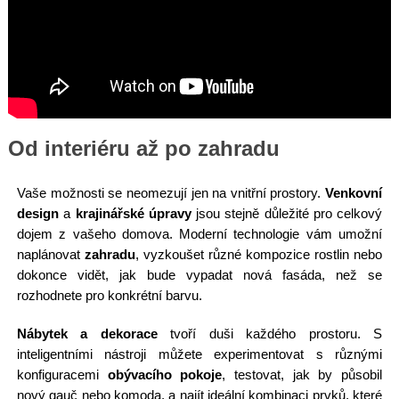
Od interiéru až po zahradu
Vaše možnosti se neomezují jen na vnitřní prostory.
Venkovní
design
a
krajinářské úpravy
jsou stejně důležité pro celkový
dojem z vašeho domova. Moderní technologie vám umožní
naplánovat
zahradu
, vyzkoušet různé kompozice rostlin nebo
dokonce vidět, jak bude vypadat nová fasáda, než se
rozhodnete pro konkrétní barvu.
Nábytek a dekorace
tvoří duši každého prostoru. S
inteligentními nástroji můžete experimentovat s různými
konfiguracemi
obývacího pokoje
, testovat, jak by působil
nový gauč nebo komoda, a najít ideální kombinaci prvků, které