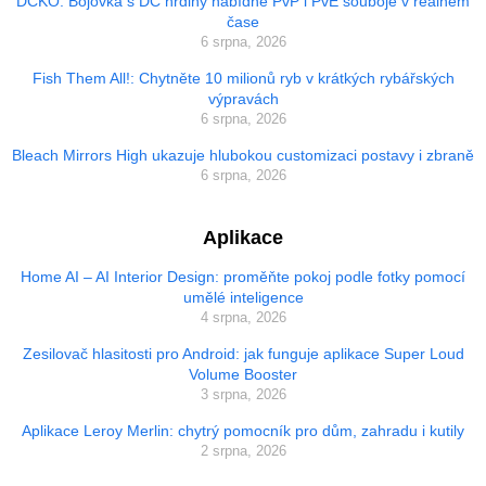
DCKO: Bojovka s DC hrdiny nabídne PvP i PvE souboje v reálném
čase
6 srpna, 2026
Fish Them All!: Chytněte 10 milionů ryb v krátkých rybářských
výpravách
6 srpna, 2026
Bleach Mirrors High ukazuje hlubokou customizaci postavy i zbraně
6 srpna, 2026
Aplikace
Home AI – AI Interior Design: proměňte pokoj podle fotky pomocí
umělé inteligence
4 srpna, 2026
Zesilovač hlasitosti pro Android: jak funguje aplikace Super Loud
Volume Booster
3 srpna, 2026
Aplikace Leroy Merlin: chytrý pomocník pro dům, zahradu i kutily
2 srpna, 2026