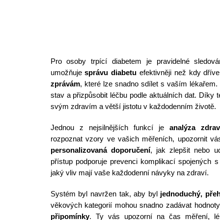
Pro osoby trpící diabetem je pravidelné sledován
umožňuje
správu diabetu
efektivněji než kdy dřív
zprávám
, které lze snadno sdílet s vaším lékařem.
stav a přizpůsobit léčbu podle aktuálních dat. Díky t
svým zdravím a větší jistotu v každodenním životě.
Jednou z nejsilnějších funkcí je
analýza zdrav
rozpoznat vzory ve vašich měřeních, upozornit v
personalizovaná doporučení
, jak zlepšit nebo u
přístup podporuje prevenci komplikací spojených 
jaký vliv mají vaše každodenní návyky na zdraví.
Systém byl navržen tak, aby byl
jednoduchý, přehl
věkových kategorií mohou snadno zadávat hodnoty, 
připomínky
. Ty vás upozorní na čas měření, lék