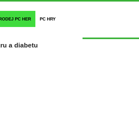
RODEJ PC HER
PC HRY
ru a diabetu