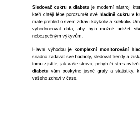
Sledovač cukru a diabetu
je moderní nástroj, kt
kteří chtějí lépe porozumět své
hladině cukru v kr
máte přehled o svém zdraví kdykoliv a kdekoliv. U
vyhodnocovat data, aby bylo možné udržet
st
nebezpečným výkyvům.
Hlavní výhodou je
komplexní monitorování hla
snadno zadávat své hodnoty, sledovat trendy a získ
tomu zjistíte, jak vaše strava, pohyb či stres ovlivň
diabetu
vám poskytne jasné grafy a statistiky, 
vašeho zdraví v čase.