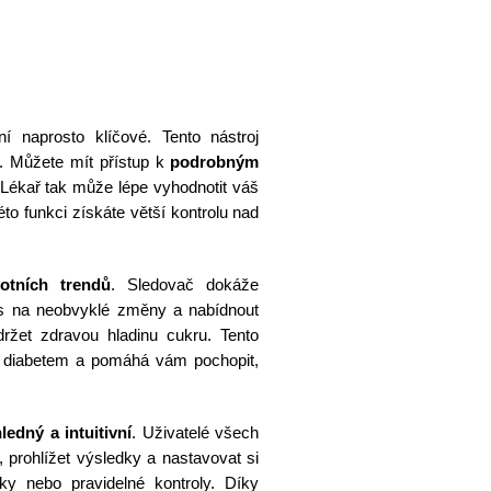
í naprosto klíčové. Tento nástroj
e. Můžete mít přístup k
podrobným
 Lékař tak může lépe vyhodnotit váš
éto funkci získáte větší kontrolu nad
otních trendů
. Sledovač dokáže
ás na neobvyklé změny a nabídnout
držet zdravou hladinu cukru. Tento
s diabetem a pomáhá vám pochopit,
edný a intuitivní
. Uživatelé všech
prohlížet výsledky a nastavovat si
y nebo pravidelné kontroly. Díky