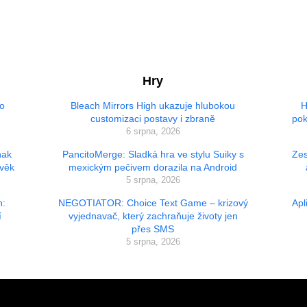
Hry
ho
Bleach Mirrors High ukazuje hlubokou
H
customizaci postavy i zbraně
pok
6 srpna, 2026
nak
PancitoMerge: Sladká hra ve stylu Suiky s
Zes
ověk
mexickým pečivem dorazila na Android
5 srpna, 2026
h:
NEGOTIATOR: Choice Text Game – krizový
Apl
í
vyjednavač, který zachraňuje životy jen
přes SMS
5 srpna, 2026