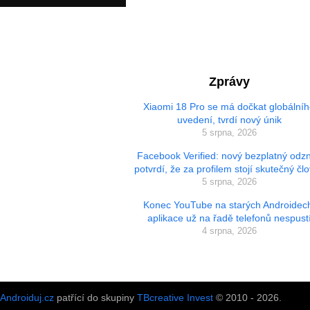
Zprávy
Xiaomi 18 Pro se má dočkat globální
uvedení, tvrdí nový únik
5 srpna, 2026
Facebook Verified: nový bezplatný odz
potvrdí, že za profilem stojí skutečný čl
5 srpna, 2026
Konec YouTube na starých Androidec
aplikace už na řadě telefonů nespust
4 srpna, 2026
Androiduj.cz
patřící do skupiny
TBcreative Invest
© 2010 - 2026.