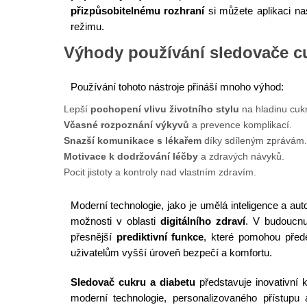
přizpůsobitelnému rozhraní
si můžete aplikaci na
režimu.
Výhody používání sledovače cu
Používání tohoto nástroje přináší mnoho výhod:
Lepší
pochopení vlivu životního stylu
na hladinu cuk
Včasné rozpoznání výkyvů
a prevence komplikací.
Snazší komunikace s lékařem
díky sdíleným zprávám.
Motivace k dodržování léčby
a zdravých návyků.
Pocit jistoty a kontroly nad vlastním zdravím.
Moderní technologie, jako je umělá inteligence a aut
možnosti v oblasti
digitálního zdraví
. V budoucnu
přesnější
prediktivní funkce
, které pomohou přede
uživatelům vyšší úroveň bezpečí a komfortu.
Sledovač cukru a diabetu
představuje inovativní k
moderní technologie, personalizovaného přístup