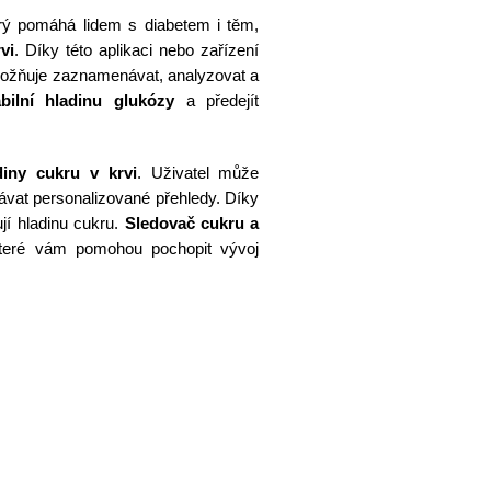
erý pomáhá lidem s diabetem i těm,
vi
. Díky této aplikaci nebo zařízení
možňuje zaznamenávat, analyzovat a
abilní hladinu glukózy
a předejít
diny cukru v krvi
. Uživatel může
ávat personalizované přehledy. Díky
ují hladinu cukru.
Sledovač cukru a
které vám pomohou pochopit vývoj