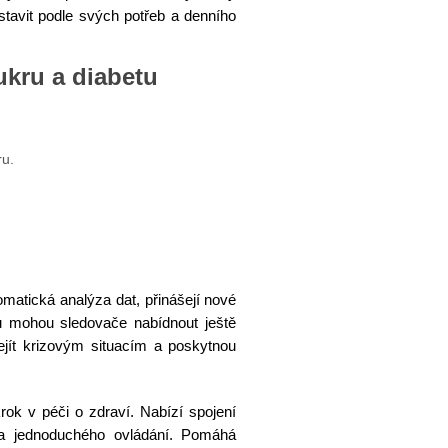
stavit podle svých potřeb a denního
kru a diabetu
ru.
omatická analýza dat, přinášejí nové
 mohou sledovače nabídnout ještě
jít krizovým situacím a poskytnou
rok v péči o zdraví. Nabízí spojení
u a jednoduchého ovládání. Pomáhá