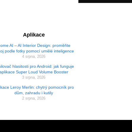
Aplikace
ome AI – AI Interior Design: proměňte
oj podle fotky pomocí umělé inteligence
4 srpna, 2026
ilovač hlasitosti pro Android: jak funguje
aplikace Super Loud Volume Booster
3 srpna, 2026
ikace Leroy Merlin: chytrý pomocník pro
dům, zahradu i kutily
2 srpna, 2026