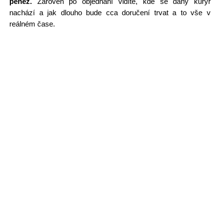
peněz.
Zároveň po objednání vidíte, kde se daný kurýr
nachází a jak dlouho bude cca doručení trvat a to vše v
reálném čase.