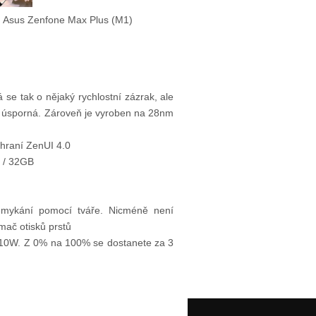
Asus Zenfone Max Plus (M1)
se tak o nějaký rychlostní zázrak, ale
ako úsporná. Zároveň je vyroben na 28nm
hraní ZenUI 4.0
 / 32GB
emykání pomocí tváře. Nicméně není
mač otisků prstů
 10W. Z 0% na 100% se dostanete za 3