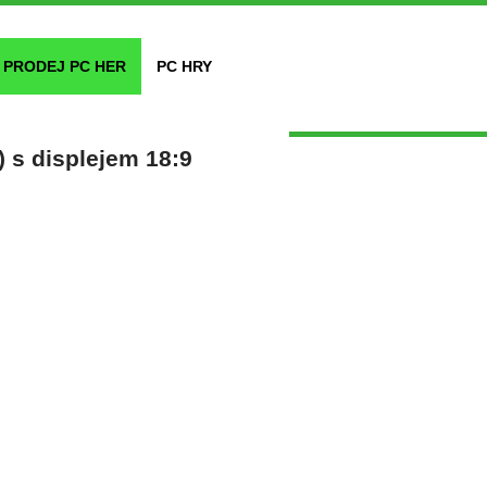
PRODEJ PC HER
PC HRY
 s displejem 18:9