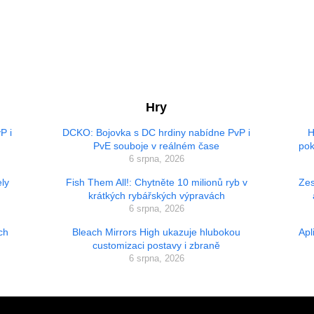
Hry
P i
DCKO: Bojovka s DC hrdiny nabídne PvP i
H
PvE souboje v reálném čase
pok
6 srpna, 2026
ly
Fish Them All!: Chytněte 10 milionů ryb v
Zes
krátkých rybářských výpravách
6 srpna, 2026
ch
Bleach Mirrors High ukazuje hlubokou
Apl
customizaci postavy i zbraně
6 srpna, 2026