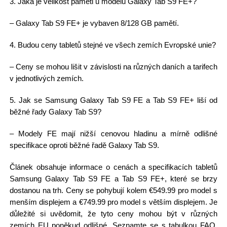
3. Jaká je velikost paměti u modelu Galaxy Tab S9 FE+?
– Galaxy Tab S9 FE+ je vybaven 8/128 GB pamětí.
4. Budou ceny tabletů stejné ve všech zemích Evropské unie?
– Ceny se mohou lišit v závislosti na různých daních a tarifech
v jednotlivých zemích.
5. Jak se Samsung Galaxy Tab S9 FE a Tab S9 FE+ liší od
běžné řady Galaxy Tab S9?
– Modely FE mají nižší cenovou hladinu a mírně odlišné
specifikace oproti běžné řadě Galaxy Tab S9.
Článek obsahuje informace o cenách a specifikacích tabletů
Samsung Galaxy Tab S9 FE a Tab S9 FE+, které se brzy
dostanou na trh. Ceny se pohybují kolem €549.99 pro model s
menším displejem a €749.99 pro model s větším displejem. Je
důležité si uvědomit, že tyto ceny mohou být v různých
zemích EU poněkud odlišné. Seznamte se s tabulkou FAQ,