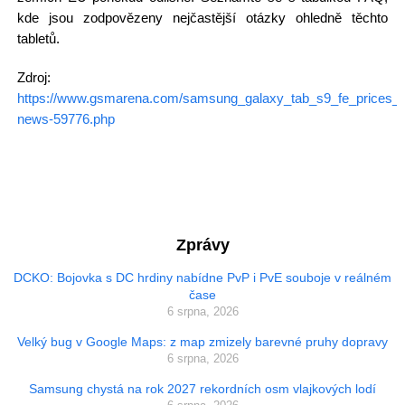
kde jsou zodpovězeny nejčastější otázky ohledně těchto
tabletů.
Zdroj:
https://www.gsmarena.com/samsung_galaxy_tab_s9_fe_prices_i
news-59776.php
Zprávy
DCKO: Bojovka s DC hrdiny nabídne PvP i PvE souboje v reálném
čase
6 srpna, 2026
Velký bug v Google Maps: z map zmizely barevné pruhy dopravy
6 srpna, 2026
Samsung chystá na rok 2027 rekordních osm vlajkových lodí