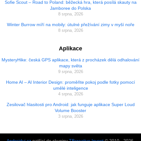
Sofie Scout – Road to Poland: běžecká hra, která posílá skauty na
Jamboree do Polska
8 srpna, 2026
Winter Burrow míří na mobily: útulné přežívání zimy v myší noře
8 srpna, 2026
Aplikace
MysteryHike: česká GPS aplikace, která z procházek dělá odhalování
mapy světa
9 srpna, 2026
Home AI – AI Interior Design: proměňte pokoj podle fotky pomocí
umělé inteligence
4 srpna, 2026
Zesilovač hlasitosti pro Android: jak funguje aplikace Super Loud
Volume Booster
3 srpna, 2026
Androiduj.cz
patřící do skupiny
TBcreative Invest
© 2010 - 2026.