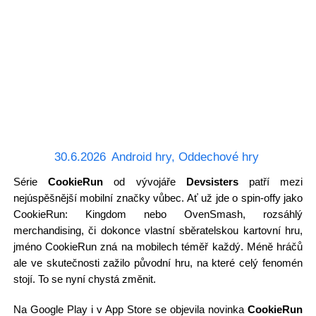
30.6.2026
Android hry
,
Oddechové hry
Série
CookieRun
od vývojáře
Devsisters
patří mezi
nejúspěšnější mobilní značky vůbec. Ať už jde o spin-offy jako
CookieRun: Kingdom nebo OvenSmash, rozsáhlý
merchandising, či dokonce vlastní sběratelskou kartovní hru,
jméno CookieRun zná na mobilech téměř každý. Méně hráčů
ale ve skutečnosti zažilo původní hru, na které celý fenomén
stojí. To se nyní chystá změnit.
Na Google Play i v App Store se objevila novinka
CookieRun