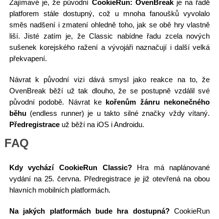
Zajímavé je, že původní
CookieRun: OvenBreak
je na řadě
platforem stále dostupný, což u mnoha fanoušků vyvolalo
směs nadšení i zmatení ohledně toho, jak se obě hry vlastně
liší. Jisté zatím je, že Classic nabídne řadu zcela nových
sušenek korejského ražení a vývojáři naznačují i další velká
překvapení.
Návrat k původní vizi dává smysl jako reakce na to, že
OvenBreak běží už tak dlouho, že se postupně vzdálil své
původní podobě. Návrat ke
kořenům žánru nekonečného
běhu
(endless runner) je u takto silné značky vždy vítaný.
Předregistrace
už běží na iOS i Androidu.
FAQ
Kdy vychází CookieRun Classic?
Hra má naplánované
vydání na 25. června. Předregistrace je již otevřená na obou
hlavních mobilních platformách.
Na jakých platformách bude hra dostupná?
CookieRun