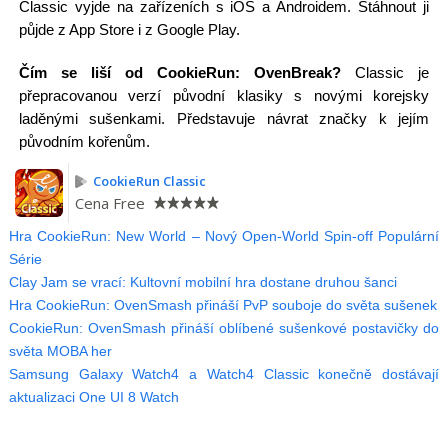
Classic vyjde na zařízeních s iOS a Androidem. Stáhnout ji
půjde z App Store i z Google Play.
Čím se liší od CookieRun: OvenBreak?
Classic je
přepracovanou verzí původní klasiky s novými korejsky
laděnými sušenkami. Představuje návrat značky k jejím
původním kořenům.
CookieRun Classic
Cena
Free
Hra CookieRun: New World – Nový Open-World Spin-off Populární
Série
Clay Jam se vrací: Kultovní mobilní hra dostane druhou šanci
Hra CookieRun: OvenSmash přináší PvP souboje do světa sušenek
CookieRun: OvenSmash přináší oblíbené sušenkové postavičky do
světa MOBA her
Samsung Galaxy Watch4 a Watch4 Classic konečně dostávají
aktualizaci One UI 8 Watch