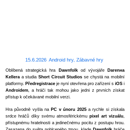
15.6.2026
Android hry
,
Zábavné hry
Oblíbená strategická hra
Dawnfolk
od vývojáře
Darenна
Kellera
a studia
Short Circuit Studios
se chystá na mobilní
platformy.
Předregistrace
je nyní otevřena pro zařízení s
iOS
i
Androidem
, a hráči tak mohou jako jedni z prvních získat
přístup k očekávané mobilní verzi.
Hra původně vyšla na
PC v únoru 2025
a rychle si získala
srdce hráčů díky svému atmosférickému
pixel art vizuálu
,
přístupnému hratelnosti a jedinečnému pocitu z postupu hrou.
Zasazena do světa pohlceného tmou, klade
Dawnfolk
hráče