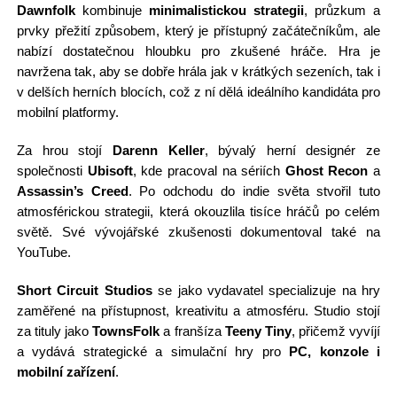
Dawnfolk
kombinuje
minimalistickou strategii
, průzkum a
prvky přežití způsobem, který je přístupný začátečníkům, ale
nabízí dostatečnou hloubku pro zkušené hráče. Hra je
navržena tak, aby se dobře hrála jak v krátkých sezeních, tak i
v delších herních blocích, což z ní dělá ideálního kandidáta pro
mobilní platformy.
Za hrou stojí
Darenn Keller
, bývalý herní designér ze
společnosti
Ubisoft
, kde pracoval na sériích
Ghost Recon
a
Assassin’s Creed
. Po odchodu do indie světa stvořil tuto
atmosférickou strategii, která okouzlila tisíce hráčů po celém
světě. Své vývojářské zkušenosti dokumentoval také na
YouTube.
Short Circuit Studios
se jako vydavatel specializuje na hry
zaměřené na přístupnost, kreativitu a atmosféru. Studio stojí
za tituly jako
TownsFolk
a franšíza
Teeny Tiny
, přičemž vyvíjí
a vydává strategické a simulační hry pro
PC, konzole i
mobilní zařízení
.