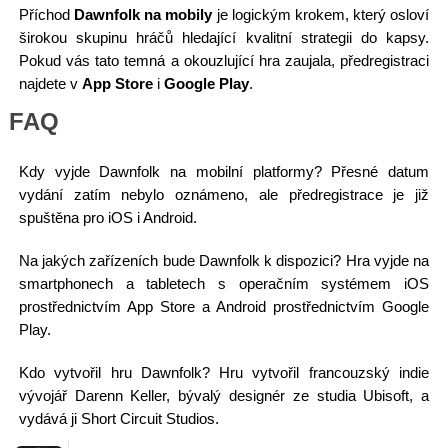
Příchod
Dawnfolk na mobily
je logickým krokem, který osloví
širokou skupinu hráčů hledající kvalitní strategii do kapsy.
Pokud vás tato temná a okouzlující hra zaujala, předregistraci
najdete v
App Store
i
Google Play
.
FAQ
Kdy vyjde Dawnfolk na mobilní platformy? Přesné datum
vydání zatím nebylo oznámeno, ale předregistrace je již
spuštěna pro iOS i Android.
Na jakých zařízeních bude Dawnfolk k dispozici? Hra vyjde na
smartphonech a tabletech s operačním systémem iOS
prostřednictvím App Store a Android prostřednictvím Google
Play.
Kdo vytvořil hru Dawnfolk? Hru vytvořil francouzský indie
vývojář Darenn Keller, bývalý designér ze studia Ubisoft, a
vydává ji Short Circuit Studios.