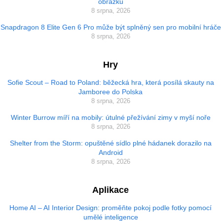
obrázků
8 srpna, 2026
Snapdragon 8 Elite Gen 6 Pro může být splněný sen pro mobilní hráče
8 srpna, 2026
Hry
Sofie Scout – Road to Poland: běžecká hra, která posílá skauty na
Jamboree do Polska
8 srpna, 2026
Winter Burrow míří na mobily: útulné přežívání zimy v myší noře
8 srpna, 2026
Shelter from the Storm: opuštěné sídlo plné hádanek dorazilo na
Android
8 srpna, 2026
Aplikace
Home AI – AI Interior Design: proměňte pokoj podle fotky pomocí
umělé inteligence