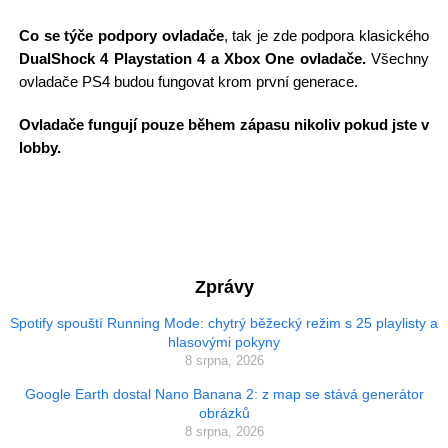
Co se týče podpory ovladače
, tak je zde podpora klasického
DualShock 4 Playstation 4 a Xbox One ovladače.
Všechny
ovladače PS4 budou fungovat krom první generace.
Ovladače fungují pouze během zápasu nikoliv pokud jste v
lobby.
Zprávy
Spotify spouští Running Mode: chytrý běžecký režim s 25 playlisty a
hlasovými pokyny
8 srpna, 2026
Google Earth dostal Nano Banana 2: z map se stává generátor
obrázků
8 srpna, 2026