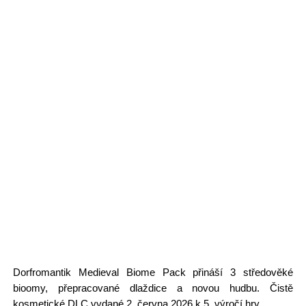
Dorfromantik Medieval Biome Pack přináší 3 středověké
bioomy, přepracované dlaždice a novou hudbu. Čistě
kosmetické DLC vydané 2. června 2026 k 5. výročí hry.