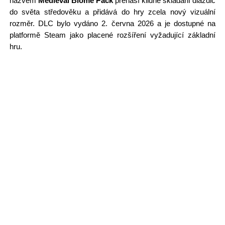
názvem
Medieval Biome Pack
přenáší klidné skládání dlaždic
do světa středověku a přidává do hry zcela nový vizuální
rozměr. DLC bylo vydáno 2. června 2026 a je dostupné na
platformě Steam jako placené rozšíření vyžadující základní
hru.