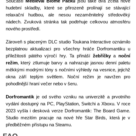
Součástí
Medieval Biome Packu
jsou také dva zcela nové
hudební skladby, které se přirozeně prolínají se stávající
relaxační hudbou, ale nesou nezaměnitelný středověký
nádech. Zvuková stránka tak podtrhuje celkovou atmosféru
nového prostředí.
Zároveň s placeným DLC studio Toukana Interactive oznámilo
bezplatnou aktualizaci pro všechny hráče Dorfromantiku u
příležitosti pátého výročí hry. Ta přináší
žebříčky
a
noční
režim
, který ztlumuje barvy a nahrazuje jasnou denní paletu
měkkými modrými tóny s nočními výhledy na vesnice, jejichž
okna září teplým světlem. Noční režim je navržen pro
pohodlnější hraní večer nebo v šeru.
Dorfromantik
je od svého vzniku na univerzitě a prvotního
vydání dostupný na PC, PlayStation, Switchi a Xboxu. V roce
2023 vyšla i desková verze Dorfromantik: The Board Game.
Studio mezitím pracuje na nové hře Star Birds, která je v
předběžném přístupu na Steamu.