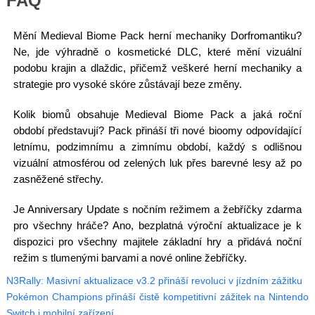
FAQ
Mění Medieval Biome Pack herní mechaniky Dorfromantiku?
Ne, jde výhradně o kosmetické DLC, které mění vizuální
podobu krajin a dlaždic, přičemž veškeré herní mechaniky a
strategie pro vysoké skóre zůstávají beze změny.
Kolik biomů obsahuje Medieval Biome Pack a jaká roční
období představují? Pack přináší tři nové bioomy odpovídající
letnímu, podzimnímu a zimnímu období, každý s odlišnou
vizuální atmosférou od zelených luk přes barevné lesy až po
zasněžené střechy.
Je Anniversary Update s nočním režimem a žebříčky zdarma
pro všechny hráče? Ano, bezplatná výroční aktualizace je k
dispozici pro všechny majitele základní hry a přidává noční
režim s tlumenými barvami a nové online žebříčky.
N3Rally: Masivní aktualizace v3.2 přináší revoluci v jízdním zážitku
Pokémon Champions přináší čistě kompetitivní zážitek na Nintendo
Switch i mobilní zařízení