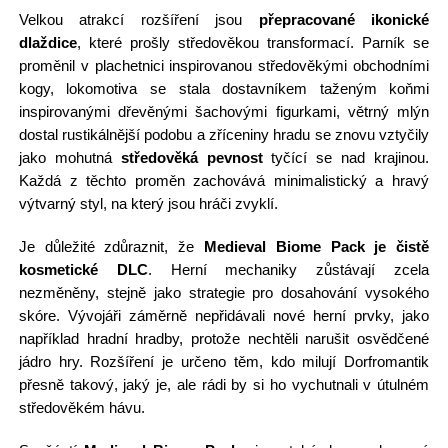
Velkou atrakcí rozšíření jsou
přepracované ikonické
dlaždice
, které prošly středověkou transformací. Parník se
proměnil v plachetnici inspirovanou středověkými obchodními
kogy, lokomotiva se stala dostavníkem taženým koňmi
inspirovanými dřevěnými šachovými figurkami, větrný mlýn
dostal rustikálnější podobu a zříceniny hradu se znovu vztyčily
jako mohutná
středověká pevnost
tyčící se nad krajinou.
Každá z těchto proměn zachovává minimalistický a hravý
výtvarný styl, na který jsou hráči zvyklí.
Je důležité zdůraznit, že
Medieval Biome Pack je čistě
kosmetické DLC
. Herní mechaniky zůstávají zcela
nezměněny, stejně jako strategie pro dosahování vysokého
skóre. Vývojáři záměrně nepřidávali nové herní prvky, jako
například hradní hradby, protože nechtěli narušit osvědčené
jádro hry. Rozšíření je určeno těm, kdo milují Dorfromantik
přesně takový, jaký je, ale rádi by si ho vychutnali v útulném
středověkém hávu.