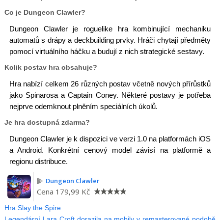
Co je Dungeon Clawler?
Dungeon Clawler je roguelike hra kombinující mechaniku
automatů s drápy a deckbuilding prvky. Hráči chytají předměty
pomocí virtuálního háčku a budují z nich strategické sestavy.
Kolik postav hra obsahuje?
Hra nabízí celkem 26 různých postav včetně nových přírůstků
jako Spinarosa a Captain Coney. Některé postavy je potřeba
nejprve odemknout plněním speciálních úkolů.
Je hra dostupná zdarma?
Dungeon Clawler je k dispozici ve verzi 1.0 na platformách iOS
a Android. Konkrétní cenový model závisí na platformě a
regionu distribuce.
Dungeon Clawler
Cena
179,99 Kč
Hra Slay the Spire
Legendární Lara Croft dorazila na mobily v remasterované podobě