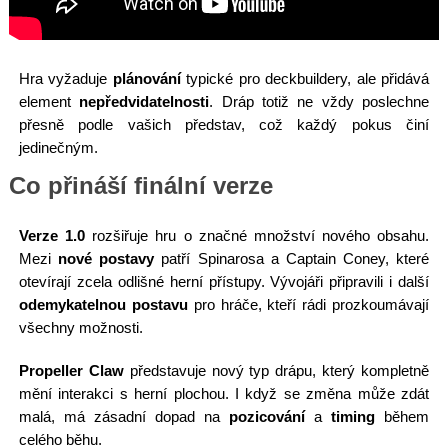
Hra vyžaduje
plánování
typické pro deckbuildery, ale přidává
element
nepředvidatelnosti
. Dráp totiž ne vždy poslechne
přesně podle vašich představ, což každý pokus činí
jedinečným.
Co přináší finální verze
Verze 1.0
rozšiřuje hru o značné množství nového obsahu.
Mezi
nové postavy
patří Spinarosa a Captain Coney, které
otevírají zcela odlišné herní přístupy. Vývojáři připravili i další
odemykatelnou postavu
pro hráče, kteří rádi prozkoumávají
všechny možnosti.
Propeller Claw
představuje nový typ drápu, který kompletně
mění interakci s herní plochou. I když se změna může zdát
malá, má zásadní dopad na
pozicování
a
timing
během
celého běhu.