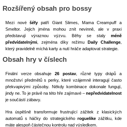
Rozšířený obsah pro bossy
Mezi nové
šéfy
patří Giant Slimes, Mama Creampuff a
Smeltor. Jejich jména mohou znít nevinně, ale v praxi
představují výraznou výzvu. Běhy se staly
méně
předvídatelnými
, zejména díky režimu
Daily Challenge
,
který pravidelně míchá karty a nutí hráče adaptovat strategie.
Obsah hry v číslech
Finální verze obsahuje
26 postav
, různé typy drápů a
množství předmětů s perky, které vzájemně interagují často
překvapivými způsoby. Někdy kombinace dokonale fungují,
jindy ne. To je právě na této hře zajímavé –
nepředvidatelnost
je součástí zábavy.
Hra úspěšně transformuje frustrující zážitek z klasických
automatů s háčky do strategického
roguelike
zážitku, kde
máte alespoň částečnou kontrolu nad výsledkem.