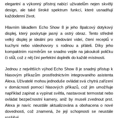
elegantní a výkonný přístroj nabízí uživatelům nejen skvělý
design, ale také široké spektrum funkcí, které usnadňují
každodenní život.
Hlavním lákadlem Echo Show 8 je jeho 8palcový dotykový
displej, který poskytuje jasný a ostrý obraz. Tento středně
velký displej je ideální pro sledování videí, čtení receptů v
kuchyni nebo videohovory s rodinou a přáteli. Díky jeho
kompaktním rozměrům se snadno vejde na jakoukoli poličku
či stůl, což z něj činí perfektní doplněk do každé místnosti.
Jednou z největších výhod Echo Show 8 je snadný přístup k
hlasovým příkazům prostřednictvím integrovaného asistenta
Alexa. Uživatelé mohou jednoduše ovládat svá chytrá zařízení
v domácnosti pomocí hlasových příkazů, což jim umožňuje
například zapínat a vypínat světla, nastavovat termostat nebo
ovládat bezpečnostní kamery, aniž by museli zvednout prst.
Alexa je navíc neustále aktualizována a obohacena o nové
dovednosti, což znamená, že její schopnosti se neustále
rozšiřují.