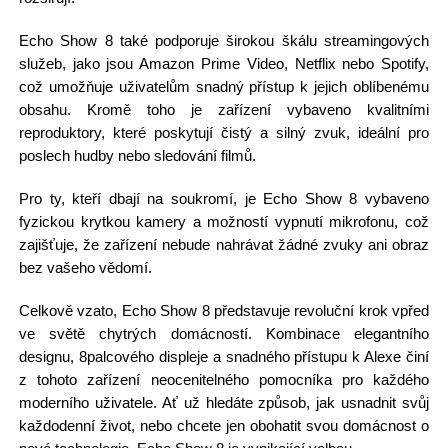
Echo Show 8 také podporuje širokou škálu streamingových
služeb, jako jsou Amazon Prime Video, Netflix nebo Spotify,
což umožňuje uživatelům snadný přístup k jejich oblíbenému
obsahu. Kromě toho je zařízení vybaveno kvalitními
reproduktory, které poskytují čistý a silný zvuk, ideální pro
poslech hudby nebo sledování filmů.
Pro ty, kteří dbají na soukromí, je Echo Show 8 vybaveno
fyzickou krytkou kamery a možností vypnutí mikrofonu, což
zajišťuje, že zařízení nebude nahrávat žádné zvuky ani obraz
bez vašeho vědomí.
Celkově vzato, Echo Show 8 představuje revoluční krok vpřed
ve světě chytrých domácností. Kombinace elegantního
designu, 8palcového displeje a snadného přístupu k Alexe činí
z tohoto zařízení neocenitelného pomocníka pro každého
moderního uživatele. Ať už hledáte způsob, jak usnadnit svůj
každodenní život, nebo chcete jen obohatit svou domácnost o