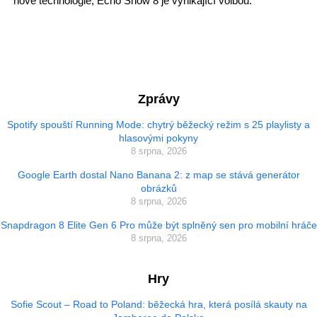
nové technologie, Echo Show 8 je vynikající volbou.
Zprávy
Spotify spouští Running Mode: chytrý běžecký režim s 25 playlisty a
hlasovými pokyny
8 srpna, 2026
Google Earth dostal Nano Banana 2: z map se stává generátor
obrázků
8 srpna, 2026
Snapdragon 8 Elite Gen 6 Pro může být splněný sen pro mobilní hráče
8 srpna, 2026
Hry
Sofie Scout – Road to Poland: běžecká hra, která posílá skauty na