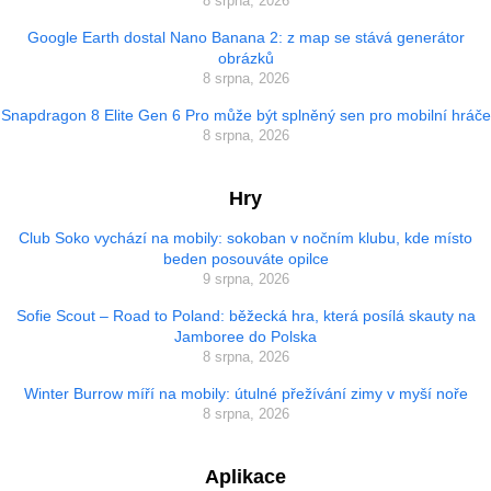
8 srpna, 2026
Google Earth dostal Nano Banana 2: z map se stává generátor
obrázků
8 srpna, 2026
Snapdragon 8 Elite Gen 6 Pro může být splněný sen pro mobilní hráče
8 srpna, 2026
Hry
Club Soko vychází na mobily: sokoban v nočním klubu, kde místo
beden posouváte opilce
9 srpna, 2026
Sofie Scout – Road to Poland: běžecká hra, která posílá skauty na
Jamboree do Polska
8 srpna, 2026
Winter Burrow míří na mobily: útulné přežívání zimy v myší noře
8 srpna, 2026
Aplikace