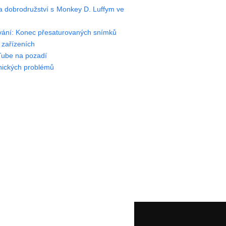
na dobrodružství s Monkey D. Luffym ve
ování: Konec přesaturovaných snímků
 zařízeních
Tube na pozadí
nických problémů