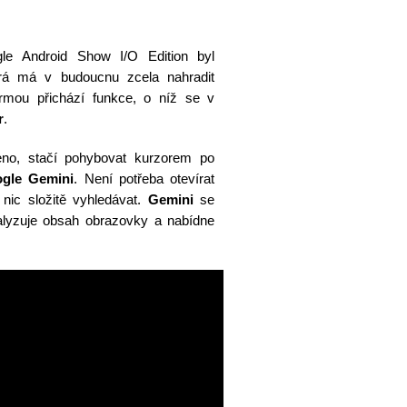
le Android Show I/O Edition byl
erá má v budoucnu zcela nahradit
ormou přichází funkce, o níž se v
r
.
o, stačí pohybovat kurzorem po
gle Gemini
. Není potřeba otevírat
 nic složitě vyhledávat.
Gemini
se
nalyzuje obsah obrazovky a nabídne