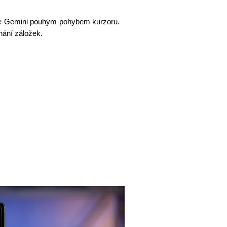
jte Gemini pouhým pohybem kurzoru.
nání záložek.