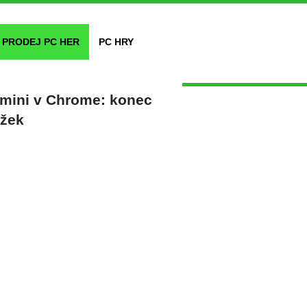
PRODEJ PC HER
PC HRY
emini v Chrome: konec
ožek