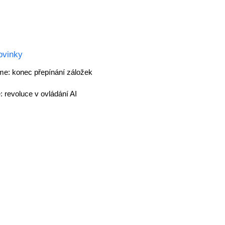
ovinky
ome: konec přepínání záložek
 revoluce v ovládání AI