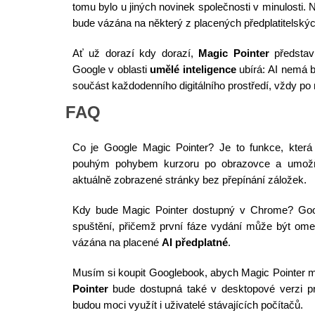
tomu bylo u jiných novinek společnosti v minulosti. N
bude vázána na některý z placených předplatitelský
Ať už dorazí kdy dorazí,
Magic Pointer
představ
Google v oblasti
umělé inteligence
ubírá: AI nemá b
součást každodenního digitálního prostředí, vždy po 
FAQ
Co je Google Magic Pointer? Je to funkce, která 
pouhým pohybem kurzoru po obrazovce a umožňu
aktuálně zobrazené stránky bez přepínání záložek.
Kdy bude Magic Pointer dostupný v Chrome? Goog
spuštění, přičemž první fáze vydání může být ome
vázána na placené
AI předplatné
.
Musím si koupit Googlebook, abych Magic Pointer m
Pointer
bude dostupná také v desktopové verzi p
budou moci využít i uživatelé stávajících počítačů.