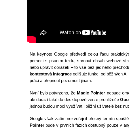
Na keynote Google předvedl celou řadu praktick
pomoci s psaním textu, shrnout obsah webové strá
nebo upravit obrázek – to vše bez jediného přechodu
kontextová integrace
odlišuje funkci od běžných AI n
práci a přepnout pozornost jinam.
Nyní bylo potvrzeno, že
Magic Pointer
nebude ome
ale dorazí také do desktopové verze prohlížeče
Goo
jednou budou moci využívat i běžní uživatelé bez nut
Google však zatím nezveřejnil přesný termín spuště
Pointer
bude v prvních fázích dostupný pouze v ang