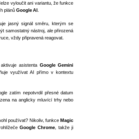
elze vyloučit ani variantu, že funkce
ch plánů
Google AI
.
uje jasný signál směru, kterým se
ýt samostatný nástroj, ale přirozená
ruce, vždy připravená reagovat.
aktivuje asistenta
Google Gemini
je využívat AI přímo v kontextu
le zatím nepotvrdil přesné datum
zena na anglicky mluvící trhy nebo
ohl používat? Nikoliv, funkce
Magic
rohlížeče
Google Chrome
, takže ji