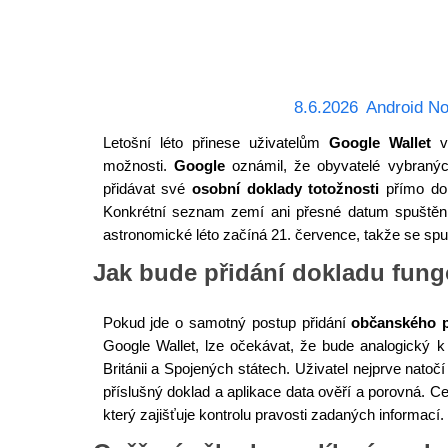
8.6.2026
Android No
Letošní léto přinese uživatelům
Google Wallet
v 
možnosti.
Google
oznámil, že obyvatelé vybraný
přidávat své
osobní doklady totožnosti
přímo do 
Konkrétní seznam zemí ani přesné datum spuštění
astronomické léto začíná 21. července, takže se spušt
Jak bude přidání dokladu fung
Pokud jde o samotný postup přidání
občanského p
Google Wallet, lze očekávat, že bude analogický k 
Británii a Spojených státech. Uživatel nejprve natoč
příslušný doklad a aplikace data ověří a porovná. C
který zajišťuje kontrolu pravosti zadaných informací.