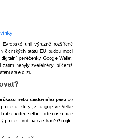
vinky
Evropské unii výrazně rozšířené
ch členských států EU budou moci
digitální peněženky Google Wallet.
 zatím nebyly zveřejněny, přičemž
ění stále blíží.
ovat?
růkazu nebo cestovního pasu
do
procesu, který již funguje ve Velké
í krátké
video selfie
, poté naskenuje
elý proces probíhá na straně Googlu,