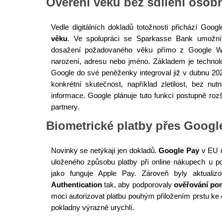
Ověření věku bez sdílení osob
Vedle digitálních dokladů totožnosti přichází Goog
věku
. Ve spolupráci se Sparkasse Bank umožní
dosažení požadovaného věku přímo z Google Wal
narození, adresu nebo jméno. Základem je techno
Google do své peněženky integroval již v dubnu 202
konkrétní skutečnost, například zletilost, bez nutno
informace. Google plánuje tuto funkci postupně rozš
partnery.
Biometrické platby přes Googl
Novinky se netýkají jen dokladů.
Google Pay
v EU n
uloženého způsobu platby při online nákupech u 
jako funguje Apple Pay. Zároveň byly aktualizo
Authentication
tak, aby podporovaly
ověřování po
moci autorizovat platbu pouhým přiložením prstu ke 
pokladny výrazně urychlí.