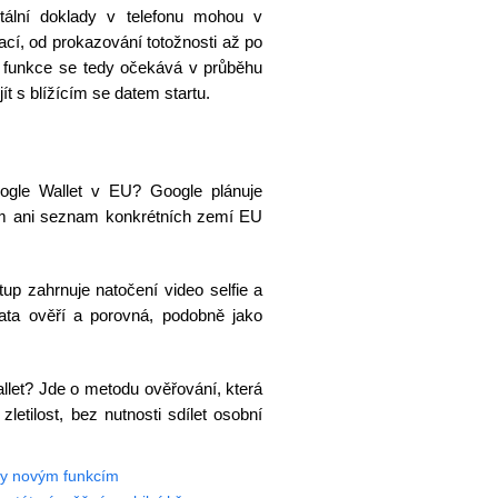
tální doklady v telefonu mohou v
ací, od prokazování totožnosti až po
ní funkce se tedy očekává v průběhu
ít s blížícím se datem startu.
ogle Wallet v EU? Google plánuje
um ani seznam konkrétních zemí EU
up zahrnuje natočení video selfie a
ata ověří a porovná, podobně jako
llet? Jde o metodu ověřování, která
letilost, bez nutnosti sdílet osobní
íky novým funkcím