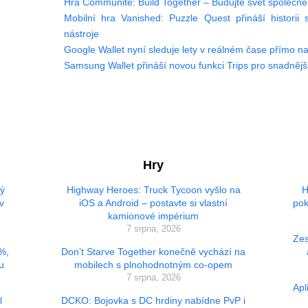
Hra Communite: Build Together – Budujte svět společně 
Mobilní hra Vanished: Puzzle Quest přináší historii
nástroje
Google Wallet nyní sleduje lety v reálném čase přímo 
Samsung Wallet přináší novou funkci Trips pro snadnějš
Hry
vý
Highway Heroes: Truck Tycoon vyšlo na
H
v
iOS a Android – postavte si vlastní
pok
kamionové impérium
7 srpna, 2026
Zes
 %,
Don’t Starve Together konečně vychází na
u
mobilech s plnohodnotným co-opem
7 srpna, 2026
Apl
l
DCKO: Bojovka s DC hrdiny nabídne PvP i