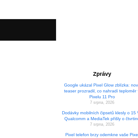
Zprávy
Google ukázal Pixel Glow zblízka: no
teaser prozradil, co nahradí teploměr 
Pixelu 11 Pro
7 srpna, 2026
Dodávky mobilních čipsetů klesly o 15
Qualcomm a MediaTek přišly o čtvrtin
7 srpna, 2026
Pixel telefon brzy odemkne vaše Pixe