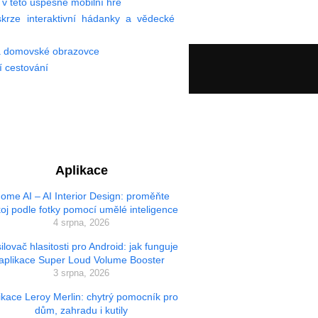
v této úspěšné mobilní hře
 skrze interaktivní hádanky a vědecké
na domovské obrazovce
í cestování
Aplikace
ome AI – AI Interior Design: proměňte
oj podle fotky pomocí umělé inteligence
4 srpna, 2026
ilovač hlasitosti pro Android: jak funguje
aplikace Super Loud Volume Booster
3 srpna, 2026
ikace Leroy Merlin: chytrý pomocník pro
dům, zahradu i kutily