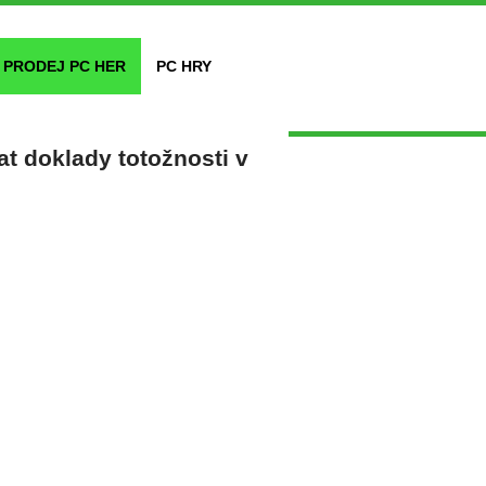
PRODEJ PC HER
PC HRY
t doklady totožnosti v