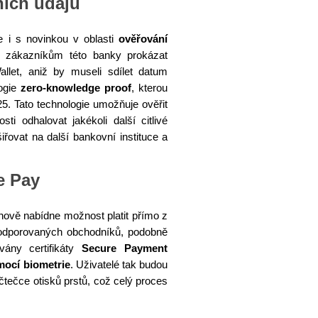
ních údajů
le i s novinkou v oblasti
ověřování
 zákazníkům této banky prokázat
let, aniž by museli sdílet datum
logie
zero-knowledge proof
, kterou
5. Tato technologie umožňuje ověřit
sti odhalovat jakékoli další citlivé
iřovat na další bankovní instituce a
e Pay
ově nabídne možnost platit přímo z
podporovaných obchodníků, podobně
vány certifikáty
Secure Payment
mocí biometrie
. Uživatelé tak budou
čtečce otisků prstů, což celý proces