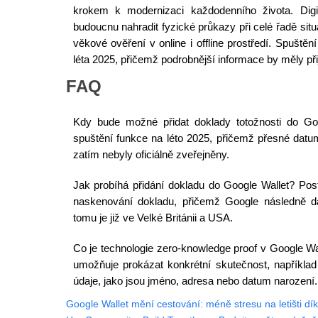
krokem k modernizaci každodenního života. Digi
budoucnu nahradit fyzické průkazy při celé řadě situ
věkové ověření v online i offline prostředí. Spuště
léta 2025, přičemž podrobnější informace by měly přij
FAQ
Kdy bude možné přidat doklady totožnosti do Go
spuštění funkce na léto 2025, přičemž přesné dat
zatím nebyly oficiálně zveřejněny.
Jak probíhá přidání dokladu do Google Wallet? Post
naskenování dokladu, přičemž Google následně d
tomu je již ve Velké Británii a USA.
Co je technologie zero-knowledge proof v Google Wa
umožňuje prokázat konkrétní skutečnost, například z
údaje, jako jsou jméno, adresa nebo datum narození.
Google Wallet mění cestování: méně stresu na letišti d