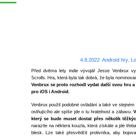
4.8.2022
Android hry
,
Lo
Před dvěma lety indie vývojář Jesse Venbrux vy
Scrolls. Hra, která byla tak dobrá, že byla nominova
Venbrux se proto rozhodl vydat další svou hru a 
pro iOS i Android.
Venbrux použil podobné ovládání a také ve stejném 
oslňujícího ale spíše jde o tu hratelnost a zábavu.
V
který se bude muset dostat přes několik těžký
narazíte na některá kouzla, která získáte a jde třeba
blesk. Lze také přesvědčit protivníka, aby bojov