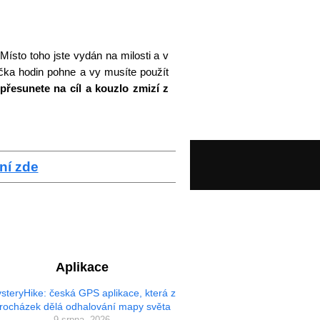
Místo toho jste vydán na milosti a v
čka hodin pohne a vy musíte použít
přesunete na cíl a kouzlo zmizí z
ní zde
Aplikace
steryHike: česká GPS aplikace, která z
rocházek dělá odhalování mapy světa
9 srpna, 2026