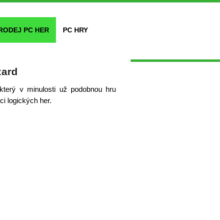
RODEJ PC HER
PC HRY
zard
který v minulosti už podobnou hru
ci logických her.