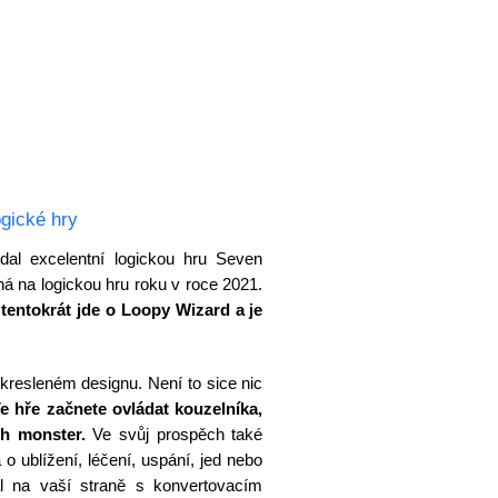
gické hry
dal excelentní logickou hru Seven
ná na logickou hru roku v roce 2021.
tentokrát jde o Loopy Wizard a je
kresleném designu. Není to sice nic
e hře začnete ovládat kouzelníka,
ch monster.
Ve svůj prospěch také
 o ublížení, léčení, uspání, jed nebo
al na vaší straně s konvertovacím