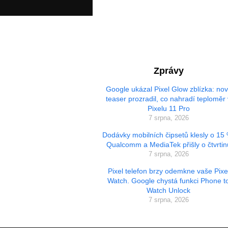
Zprávy
Google ukázal Pixel Glow zblízka: no
teaser prozradil, co nahradí teploměr 
Pixelu 11 Pro
7 srpna, 2026
Dodávky mobilních čipsetů klesly o 15
Qualcomm a MediaTek přišly o čtvrtin
7 srpna, 2026
Pixel telefon brzy odemkne vaše Pixe
Watch. Google chystá funkci Phone t
Watch Unlock
7 srpna, 2026