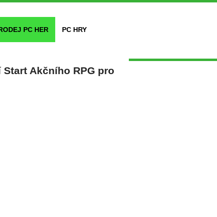
RODEJ PC HER
PC HRY
 Start Akčního RPG pro
l