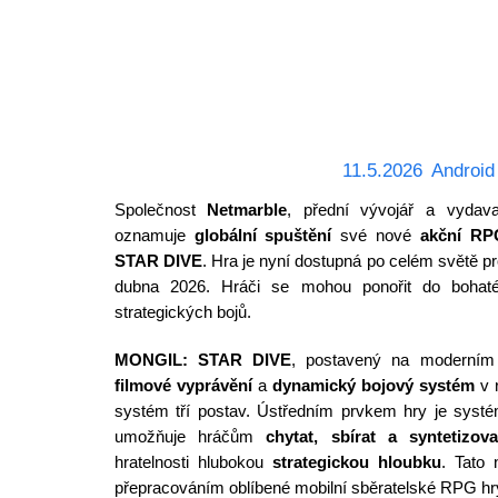
11.5.2026
Android
Společnost
Netmarble
, přední vývojář a vydava
oznamuje
globální spuštění
své nové
akční RP
STAR DIVE
. Hra je nyní dostupná po celém světě p
dubna 2026. Hráči se mohou ponořit do bohaté
strategických bojů.
MONGIL: STAR DIVE
, postavený na moderní
filmové vyprávění
a
dynamický bojový systém
v r
systém tří postav. Ústředním prvkem hry je sys
umožňuje hráčům
chytat, sbírat a syntetizova
hratelnosti hlubokou
strategickou hloubku
. Tato
přepracováním oblíbené mobilní sběratelské RPG hr