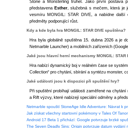
Stone a Monsterling truhel. Jako první postava p
představena
Esther
, služebná s mečem, která je j
vesmíru MONGIL: STAR DIVE, a nabídne další od
předměty podporující růst.
Kdy a kde byla hra MONGIL: STAR DIVE spuštěna?
Hra byla globálně spuštěna 15. dubna 2026 a je 
Netmarble Launcher) a mobilních zařízeních (Google 
Jaké jsou hlavní herní mechanismy MONGIL: STAR 
Hra nabízí dynamický boj v reálném čase se systém
Collection“ pro chytání, sbírání a syntézu monster, c
Jaké události jsou k dispozici při spuštění hry?
Při spuštění probíhají události zaměřené na chytání
a Rift výzvy, které nabízejí speciální odměny a předs
Netmarble spouští StoneAge Idle Adventure: Návrat k 
Jak získat všechny startovní pokémony v Tales Of Tanor
Android 17 Beta 1 přichází: Google potvrzuje brzké spuš
The Seven Deadly Sins: Origin potvrzuje datum vydání