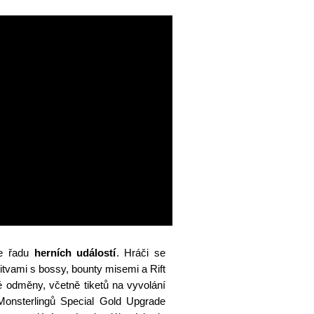
e řadu
herních událostí
. Hráči se
tvami s bossy, bounty misemi a Rift
é odměny, včetně tiketů na vyvolání
Monsterlingů Special Gold Upgrade