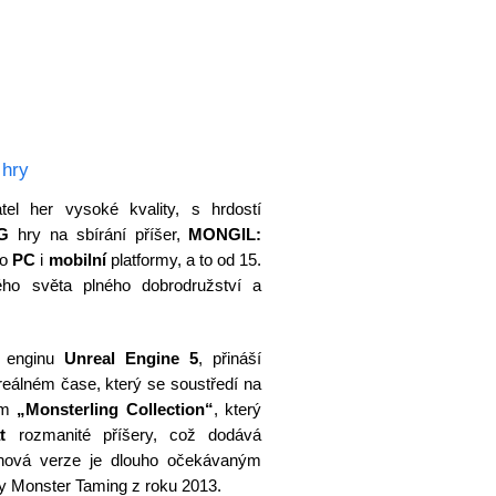
 hry
tel her vysoké kvality, s hrdostí
G
hry na sbírání příšer,
MONGIL:
ro
PC
i
mobilní
platformy, a to od 15.
ho světa plného dobrodružství a
m enginu
Unreal Engine 5
, přináší
eálném čase, který se soustředí na
tém
„Monsterling Collection“
, který
t
rozmanité příšery, což dodává
 nová verze je dlouho očekávaným
y Monster Taming z roku 2013.