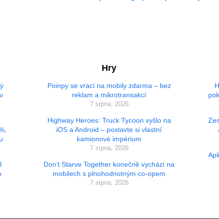
Hry
vý
Poinpy se vrací na mobily zdarma – bez
H
v
reklam a mikrotransakcí
pok
7 srpna, 2026
Highway Heroes: Truck Tycoon vyšlo na
Zes
 %,
iOS a Android – postavte si vlastní
u
kamionové impérium
7 srpna, 2026
Apl
l
Don’t Starve Together konečně vychází na
o
mobilech s plnohodnotným co-opem
7 srpna, 2026