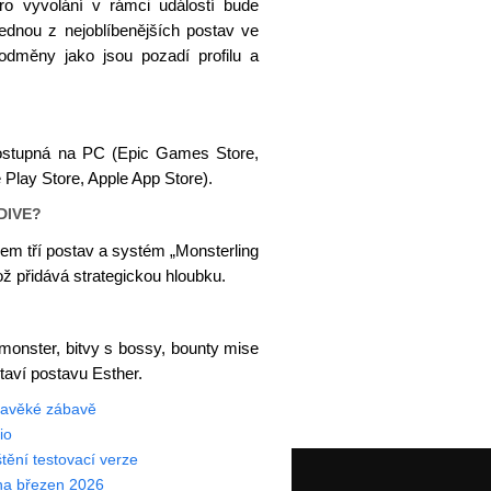
ro vyvolání v rámci událostí bude
ednou z nejoblíbenějších postav ve
měny jako jsou pozadí profilu a
dostupná na PC (Epic Games Store,
Play Store, Apple App Store).
DIVE?
em tří postav a systém „Monsterling
ož přidává strategickou hloubku.
 monster, bitvy s bossy, bounty mise
taví postavu Esther.
pravěké zábavě
io
tění testovací verze
 na březen 2026