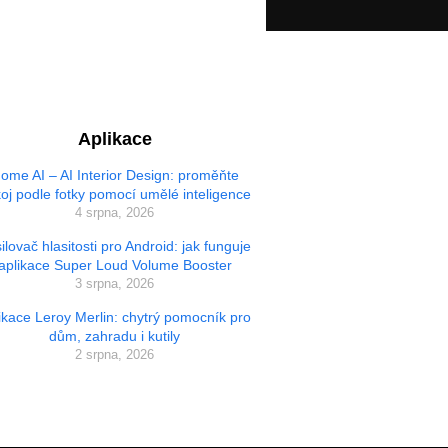
Aplikace
ome AI – AI Interior Design: proměňte
oj podle fotky pomocí umělé inteligence
4 srpna, 2026
ilovač hlasitosti pro Android: jak funguje
aplikace Super Loud Volume Booster
3 srpna, 2026
ikace Leroy Merlin: chytrý pomocník pro
dům, zahradu i kutily
2 srpna, 2026