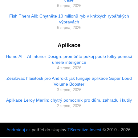
čase
6 srpna, 2026
Fish Them All!: Chytněte 10 milionů ryb v krátkých rybářských
výpravách
6 srpna, 2026
Aplikace
Home AI – AI Interior Design: proměňte pokoj podle fotky pomocí
umělé inteligence
4 srpna, 2026
Zesilovač hlasitosti pro Android: jak funguje aplikace Super Loud
Volume Booster
3 srpna, 2026
Aplikace Leroy Merlin: chytrý pomocník pro dům, zahradu i kutily
2 srpna, 2026
Androiduj.cz
patřící do skupiny
TBcreative Invest
© 2010 - 2026.