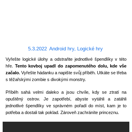
5.3.2022
Android hry
,
Logické hry
Vyřešte logické úlohy a odstraňte jednotlivé špendlíky v této
hře.
Tento kovboj upadl do zapomenutého dolu, kde vše
začalo.
Vyřešte hádanku a napište svůj příběh. Utkáte se třeba
s těžařskými zombie s divokými monstry.
Příběh sahá velmi daleko a jsou chvíle, kdy se ztratí na
opuštěný ostrov. Je zapotřebí, abyste vytáhli a zatáhli
jednotlivé špendlíky ve správném pořadí do míst, kam je to
potřeba a dostali tak poklad. Zároveň zachráníte princeznu.