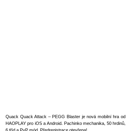
Quack Quack Attack – PEGG Blaster je nová mobilní hra od
HAOPLAY pro iOS a Android. Pachinko mechanika, 50 hrdinů,
6 tříd a PvP mód. Předregistrace otevřena!