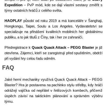
Expedition
– PvP mód, kde se dají vlastní sestavy změřit s
týmy ostatních hráčů z celého světa.
HAOPLAY
působí od roku 2019 a má kanceláře v Šanghaji,
Hongkongu, Taipei, Soulu a Los Angeles. Vydavatelství se
specializuje na přinášení kvalitních mobilních her globálnímu
publiku, a to jak titulů z Číny, tak i her ze zahraničí.
Předregistrace k
Quack Quack Attack – PEGG Blaster
je již
otevřena. Zájemci, kteří se zaregistrují před spuštěním, obdrží
při vydání hry celou řadu odměn.
FAQ
Jaké herní mechaniky využívá Quack Quack Attack – PEGG
Blaster? Hra je postavena na pachinko stylu střelby, kdy hráči
odrážejí vajíčka od nepřátel v řetězových kombech, přičemž
úspěch závisí na taktickém plánování a správném výběru
týmu.