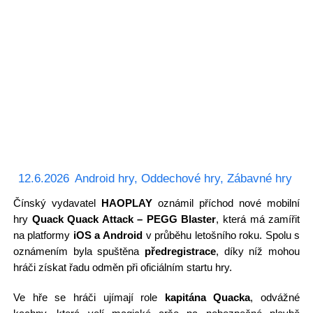
12.6.2026
Android hry
,
Oddechové hry
,
Zábavné hry
Čínský vydavatel
HAOPLAY
oznámil příchod nové mobilní
hry
Quack Quack Attack – PEGG Blaster
, která má zamířit
na platformy
iOS a Android
v průběhu letošního roku. Spolu s
oznámením byla spuštěna
předregistrace
, díky níž mohou
hráči získat řadu odměn při oficiálním startu hry.
Ve hře se hráči ujímají role
kapitána Quacka
, odvážné