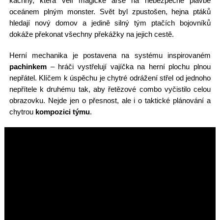
kachny, která velí magické arše na nebezpečné plavbě
oceánem plným monster. Svět byl zpustošen, hejna ptáků
hledají nový domov a jedině silný tým ptačích bojovníků
dokáže překonat všechny překážky na jejich cestě.
Herní mechanika je postavena na systému inspirovaném
pachinkem
– hráči vystřelují vajíčka na herní plochu plnou
nepřátel. Klíčem k úspěchu je chytré odrážení střel od jednoho
nepřítele k druhému tak, aby řetězové combo vyčistilo celou
obrazovku. Nejde jen o přesnost, ale i o taktické plánování a
chytrou
kompozici týmu
.