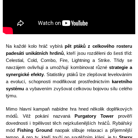
Na každé kolo hráč vybírá
pět ptáků z celkového rosteru
padesáti unikátních hrdinů
, kteří jsou rozděleni do šesti tříd:
Celestial, Cold, Combo, Fire, Lightning a Strike. Třídy se
navzájem ovlivňují a umožňují kombinovat různé
strategie a
synergické efekty
. Statistiky ptáků lze zlepšovat levelováním
a evolucí, schopnosti modifikovat prostřednictvím
karetního
systému
a vybavením zvyšovat celkovou bojovou sílu celého
týmu.
Mimo hlavní kampaň nabídne hra hned několik doplňkových
módů. Věž pokání nazvaná
Purgatory Tower
prověří
dovednosti i trpělivost těch nejzkušenějších hráčů. Rybářský
mód
Fishing Ground
naopak slibuje relaxaci a příjemnější
tempo. A pro ty, kteří touží po soutěžním klání, je tu
Starry