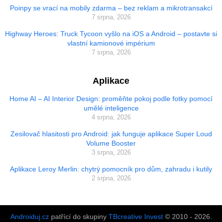
Poinpy se vrací na mobily zdarma – bez reklam a mikrotransakcí
7 srpna, 2026
Highway Heroes: Truck Tycoon vyšlo na iOS a Android – postavte si
vlastní kamionové impérium
7 srpna, 2026
Aplikace
Home AI – AI Interior Design: proměňte pokoj podle fotky pomocí
umělé inteligence
4 srpna, 2026
Zesilovač hlasitosti pro Android: jak funguje aplikace Super Loud
Volume Booster
3 srpna, 2026
Aplikace Leroy Merlin: chytrý pomocník pro dům, zahradu i kutily
2 srpna, 2026
Androiduj.cz
patřící do skupiny
TBcreative Invest
© 2010 - 2026.