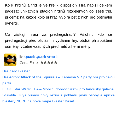
Kolik hrdinů a tříd je ve hře k dispozici? Hra nabízí celkem
padesát unikátních ptačích hrdinů rozdělených do šesti tříd,
přičemž na každé kolo si hráč vybírá pět z nich pro optimální
synergii.
Co získají hráči za předregistraci? Všichni, kdo se
předregistrují před oficiálním vydáním hry, obdrží při spuštění
odměny, včetně vzácných předmětů a herní měny.
Quack Quack Attack
Cena
Free
Hra Kero Blaster
Hra Acron: Attack of the Squirrels – Zábavná VR párty hra pro celou
partu
LEGO Star Wars: TFA – Mobilní dobrodružství pro fanoušky galaxie
Stumble Guys přináší nový režim z pohledu první osoby a epické
blastery NERF na nové mapě Blaster Base!