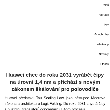
Domů
Aplikace
Hry
Google play
Whatsapp
Novinky
Fitness
Huawei chce do roku 2031 vyrábět čipy
na úrovni 1,4 nm a přichází s novým
zákonem škálování pro polovodiče
Huawei představil Tau Scaling Law jako nástupce Moorova
zákona a architekturu LogicFolding. Do roku 2031 chystá čipy
s hustotou tranzistorů odpovídající 1,4nm procesu.