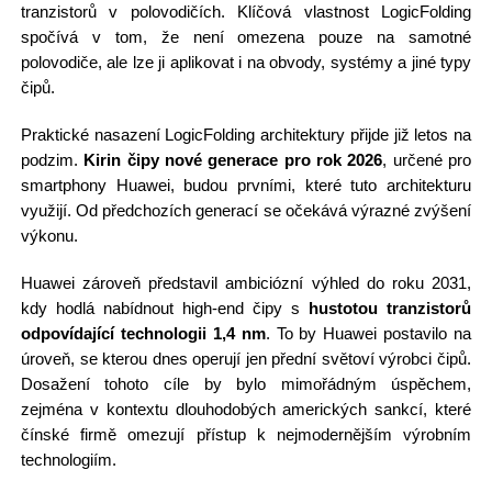
tranzistorů v polovodičích. Klíčová vlastnost LogicFolding
spočívá v tom, že není omezena pouze na samotné
polovodiče, ale lze ji aplikovat i na obvody, systémy a jiné typy
čipů.
Praktické nasazení LogicFolding architektury přijde již letos na
podzim.
Kirin čipy nové generace pro rok 2026
, určené pro
smartphony Huawei, budou prvními, které tuto architekturu
využijí. Od předchozích generací se očekává výrazné zvýšení
výkonu.
Huawei zároveň představil ambiciózní výhled do roku 2031,
kdy hodlá nabídnout high-end čipy s
hustotou tranzistorů
odpovídající technologii 1,4 nm
. To by Huawei postavilo na
úroveň, se kterou dnes operují jen přední světoví výrobci čipů.
Dosažení tohoto cíle by bylo mimořádným úspěchem,
zejména v kontextu dlouhodobých amerických sankcí, které
čínské firmě omezují přístup k nejmodernějším výrobním
technologiím.