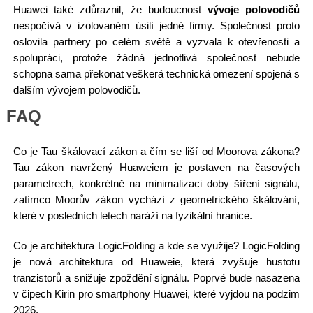
Huawei také zdůraznil, že budoucnost
vývoje polovodičů
nespočívá v izolovaném úsilí jedné firmy. Společnost proto
oslovila partnery po celém světě a vyzvala k otevřenosti a
spolupráci, protože žádná jednotlivá společnost nebude
schopna sama překonat veškerá technická omezení spojená s
dalším vývojem polovodičů.
FAQ
Co je Tau škálovací zákon a čím se liší od Moorova zákona?
Tau zákon navržený Huaweiem je postaven na časových
parametrech, konkrétně na minimalizaci doby šíření signálu,
zatímco Moorův zákon vychází z geometrického škálování,
které v posledních letech naráží na fyzikální hranice.
Co je architektura LogicFolding a kde se využije? LogicFolding
je nová architektura od Huaweie, která zvyšuje hustotu
tranzistorů a snižuje zpoždění signálu. Poprvé bude nasazena
v čipech Kirin pro smartphony Huawei, které vyjdou na podzim
2026.