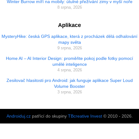
Winter Burrow míří na mobily: útulné přežívání zimy v myší noře
8 srpna, 2026
Aplikace
MysteryHike: česká GPS aplikace, která z procházek dělá odhalování
mapy světa
9 srpna, 2026
Home AI – AI Interior Design: proměňte pokoj podle fotky pomocí
umělé inteligence
4 srpna, 2026
Zesilovač hlasitosti pro Android: jak funguje aplikace Super Loud
Volume Booster
3 srpna, 2026
Androiduj.cz
patřící do skupiny
TBcreative Invest
© 2010 - 2026.