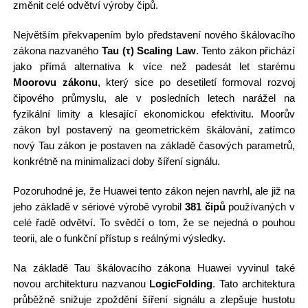
změnit celé odvětví výroby čipů.
Největším překvapením bylo představení nového škálovacího
zákona nazvaného
Tau (τ) Scaling Law
. Tento zákon přichází
jako přímá alternativa k více než padesát let starému
Moorovu zákonu
, který sice po desetiletí formoval rozvoj
čipového průmyslu, ale v posledních letech narážel na
fyzikální limity a klesající ekonomickou efektivitu. Moorův
zákon byl postavený na geometrickém škálování, zatímco
nový Tau zákon je postaven na základě časových parametrů,
konkrétně na minimalizaci doby šíření signálu.
Pozoruhodné je, že Huawei tento zákon nejen navrhl, ale již na
jeho základě v sériové výrobě vyrobil
381 čipů
používaných v
celé řadě odvětví. To svědčí o tom, že se nejedná o pouhou
teorii, ale o funkční přístup s reálnými výsledky.
Na základě Tau škálovacího zákona Huawei vyvinul také
novou architekturu nazvanou
LogicFolding
. Tato architektura
průběžně snižuje zpoždění šíření signálu a zlepšuje hustotu