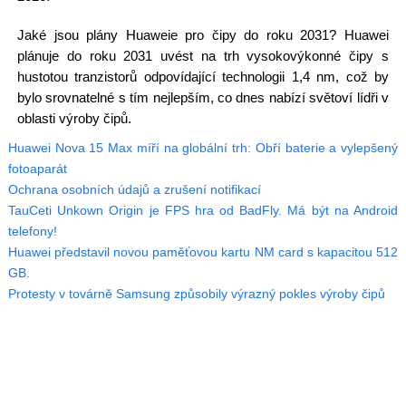
Jaké jsou plány Huaweie pro čipy do roku 2031? Huawei
plánuje do roku 2031 uvést na trh vysokovýkonné čipy s
hustotou tranzistorů odpovídající technologii 1,4 nm, což by
bylo srovnatelné s tím nejlepším, co dnes nabízí světoví lídři v
oblasti výroby čipů.
Huawei Nova 15 Max míří na globální trh: Obří baterie a vylepšený
fotoaparát
Ochrana osobních údajů a zrušení notifikací
TauCeti Unkown Origin je FPS hra od BadFly. Má být na Android
telefony!
Huawei představil novou paměťovou kartu NM card s kapacitou 512
GB.
Protesty v továrně Samsung způsobily výrazný pokles výroby čipů