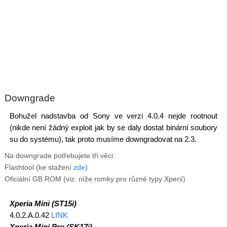
Downgrade
Bohužel nadstavba od Sony ve verzi 4.0.4 nejde rootnout
(nikde není žádný exploit jak by se daly dostat binární soubory
su do systému), tak proto musíme downgradovat na 2.3.
Na downgrade potřebujete tři věci:
Flashtool (ke stažení
zde
)
Oficiální GB ROM (viz. níže romky pro různé typy Xperií)
Xperia Mini (ST15i)
4.0.2.A.0.42
LINK
Xperia Mini Pro (SK17i)