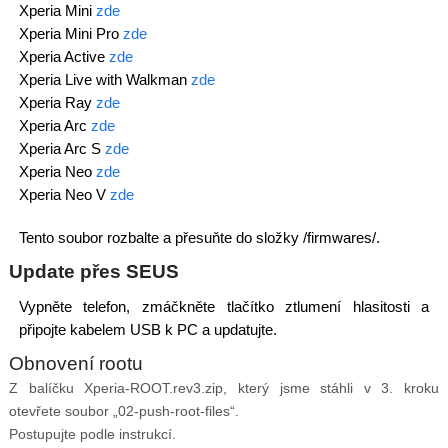
Xperia Mini
zde
Xperia Mini Pro
zde
Xperia Active
zde
Xperia Live with Walkman
zde
Xperia Ray
zde
Xperia Arc
zde
Xperia Arc S
zde
Xperia Neo
zde
Xperia Neo V
zde
Tento soubor rozbalte a přesuňte do složky /firmwares/.
Update přes SEUS
Vypněte telefon, zmáčkněte tlačítko ztlumení hlasitosti a
připojte kabelem USB k PC a updatujte.
Obnovení rootu
Z balíčku Xperia-ROOT.rev3.zip, který jsme stáhli v 3. kroku
otevřete soubor „02-push-root-files“.
Postupujte podle instrukcí.