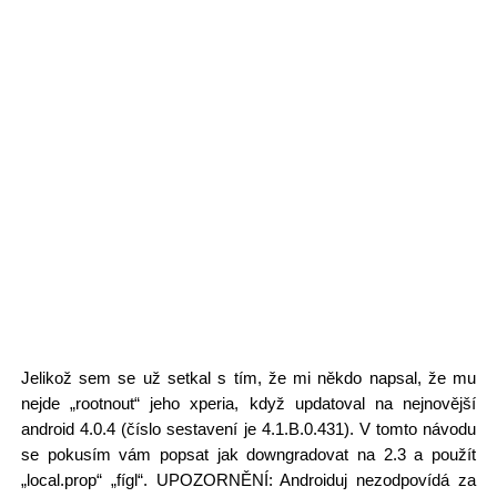
Jelikož sem se už setkal s tím, že mi někdo napsal, že mu
nejde „rootnout“ jeho xperia, když updatoval na nejnovější
android 4.0.4 (číslo sestavení je 4.1.B.0.431). V tomto návodu
se pokusím vám popsat jak downgradovat na 2.3 a použít
„local.prop“ „fígl“. UPOZORNĚNÍ: Androiduj nezodpovídá za