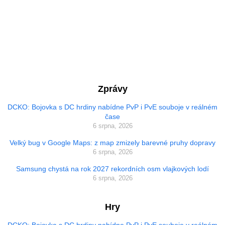
Zprávy
DCKO: Bojovka s DC hrdiny nabídne PvP i PvE souboje v reálném
čase
6 srpna, 2026
Velký bug v Google Maps: z map zmizely barevné pruhy dopravy
6 srpna, 2026
Samsung chystá na rok 2027 rekordních osm vlajkových lodí
6 srpna, 2026
Hry
DCKO: Bojovka s DC hrdiny nabídne PvP i PvE souboje v reálném