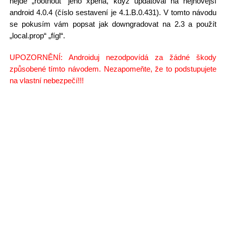
nejde „rootnout“ jeho xperia, když updatoval na nejnovější
android 4.0.4 (číslo sestavení je 4.1.B.0.431). V tomto návodu
se pokusím vám popsat jak downgradovat na 2.3 a použít
„local.prop“ „fígl“.
UPOZORNĚNÍ: Androiduj nezodpovídá za žádné škody
způsobené tímto návodem. Nezapomeňte, že to podstupujete
na vlastní nebezpečí!!!