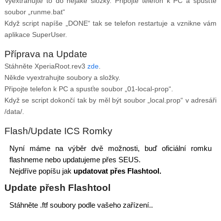
Vyextrahujte to do nějaké složky. Připojte telefon k PC a spusťte
soubor „runme.bat“
Když script napíše „DONE“ tak se telefon restartuje a vznikne vám
aplikace SuperUser.
Příprava na Update
Stáhněte XperiaRoot.rev3
zde
.
Někde vyextrahujte soubory a složky.
Připojte telefon k PC a spusťte soubor „01-local-prop“.
Když se script dokončí tak by měl být soubor „local.prop“ v adresáři
/data/.
Flash/Update ICS Romky
Nyní máme na výběr dvě možnosti, buď oficiální romku
flashneme nebo updatujeme přes SEUS.
Nejdříve popíšu jak
updatovat přes Flashtool.
Update přesh Flashtool
Stáhněte .ftf soubory podle vašeho zařízení..