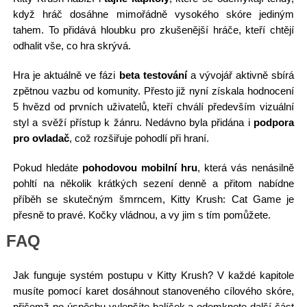
když hráč dosáhne mimořádně vysokého skóre jediným
tahem. To přidává hloubku pro zkušenější hráče, kteří chtějí
odhalit vše, co hra skrývá.
Hra je aktuálně ve fázi
beta testování
a vývojář aktivně sbírá
zpětnou vazbu od komunity. Přesto již nyní získala hodnocení
5 hvězd od prvních uživatelů, kteří chválí především vizuální
styl a svěží přístup k žánru. Nedávno byla přidána i
podpora
pro ovladač
, což rozšiřuje pohodlí při hraní.
Pokud hledáte
pohodovou mobilní hru
, která vás nenásilně
pohltí na několik krátkých sezení denně a přitom nabídne
příběh se skutečným šmrncem, Kitty Krush: Cat Game je
přesně to pravé. Kočky vládnou, a vy jim s tím pomůžete.
FAQ
Jak funguje systém postupu v Kitty Krush? V každé kapitole
musíte pomocí karet dosáhnout stanoveného cílového skóre,
přičemž po úspěchu vylepšíte balíček a odemknete další část