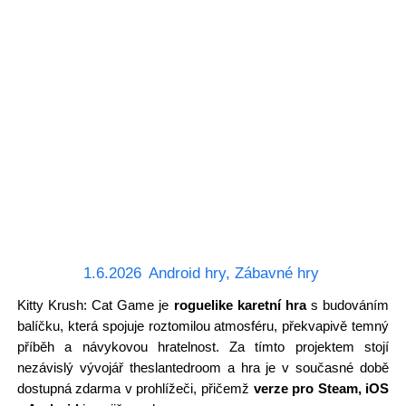
1.6.2026
Android hry
,
Zábavné hry
Kitty Krush: Cat Game je
roguelike karetní hra
s budováním
balíčku, která spojuje roztomilou atmosféru, překvapivě temný
příběh a návykovou hratelnost. Za tímto projektem stojí
nezávislý vývojář theslantedroom a hra je v současné době
dostupná zdarma v prohlížeči, přičemž
verze pro Steam, iOS