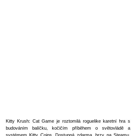
Kitty Krush: Cat Game je roztomilá roguelike karetní hra s
budováním balíčku, kočičím příběhem o světovládě a
systémem Kitty Coins. Dostupná zdarma, brzy na Steamu,