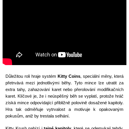
Důležitou roli hraje systém
Kitty Coins
, speciální měny, která
přetrvává mezi jednotlivými běhy. Tyto mince lze utratit za
extra tahy, zahazování karet nebo přerolování modifikačních
karet. Klíčové je, že i neúspěšný běh se vyplatí, protože hráč
získá mince odpovídající přibližně polovině dosažené kapitoly.
Hra tak odměňuje vytrvalost a motivuje k opakovaným
pokusům, aniž by trestala selhání.
Kitty Krush nabízí i
tajné kapitoly
, které se odemykají tehdy,