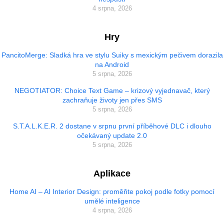
4 srpna, 2026
Hry
PancitoMerge: Sladká hra ve stylu Suiky s mexickým pečivem dorazila
na Android
5 srpna, 2026
NEGOTIATOR: Choice Text Game – krizový vyjednavač, který
zachraňuje životy jen přes SMS
5 srpna, 2026
S.T.A.L.K.E.R. 2 dostane v srpnu první příběhové DLC i dlouho
očekávaný update 2.0
5 srpna, 2026
Aplikace
Home AI – AI Interior Design: proměňte pokoj podle fotky pomocí
umělé inteligence
4 srpna, 2026