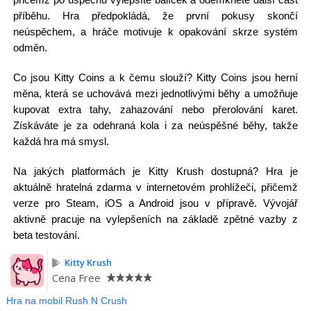
příběhu. Hra předpokládá, že první pokusy skončí
neúspěchem, a hráče motivuje k opakování skrze systém
odměn.
Co jsou Kitty Coins a k čemu slouží? Kitty Coins jsou herní
měna, která se uchovává mezi jednotlivými běhy a umožňuje
kupovat extra tahy, zahazování nebo přerolování karet.
Získáváte je za odehraná kola i za neúspěšné běhy, takže
každá hra má smysl.
Na jakých platformách je Kitty Krush dostupná? Hra je
aktuálně hratelná zdarma v internetovém prohlížeči, přičemž
verze pro Steam, iOS a Android jsou v přípravě. Vývojář
aktivně pracuje na vylepšeních na základě zpětné vazby z
beta testování.
Kitty Krush
Cena
Free
Hra na mobil Rush N Crush