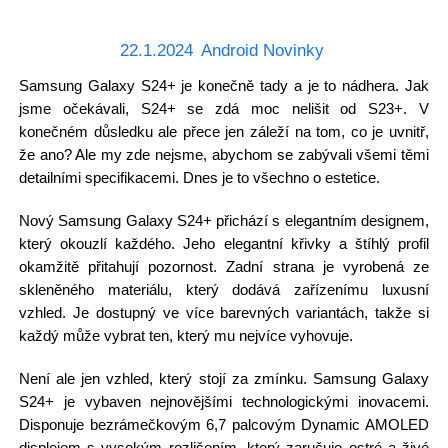
22.1.2024
Android Novinky
Samsung Galaxy S24+ je konečně tady a je to nádhera. Jak
jsme očekávali, S24+ se zdá moc nelišit od S23+. V
konečném důsledku ale přece jen záleží na tom, co je uvnitř,
že ano? Ale my zde nejsme, abychom se zabývali všemi těmi
detailními specifikacemi. Dnes je to všechno o estetice.
Nový Samsung Galaxy S24+ přichází s elegantním designem,
který okouzlí každého. Jeho elegantní křivky a štíhlý profil
okamžitě přitahují pozornost. Zadní strana je vyrobená ze
skleněného materiálu, který dodává zařízenímu luxusní
vzhled. Je dostupný ve více barevných variantách, takže si
každý může vybrat ten, který mu nejvíce vyhovuje.
Není ale jen vzhled, který stojí za zmínku. Samsung Galaxy
S24+ je vybaven nejnovějšími technologickými inovacemi.
Disponuje bezrámečkovým 6,7 palcovým Dynamic AMOLED
displejem s vysokým rozlišením, který zaručuje ostré a živé