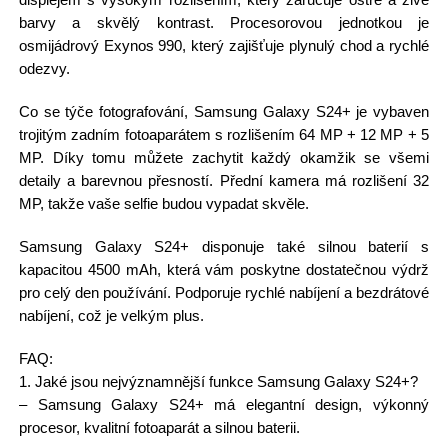
barvy a skvělý kontrast. Procesorovou jednotkou je
osmijádrový Exynos 990, který zajišťuje plynulý chod a rychlé
odezvy.
Co se týče fotografování, Samsung Galaxy S24+ je vybaven
trojitým zadním fotoaparátem s rozlišením 64 MP + 12 MP + 5
MP. Díky tomu můžete zachytit každý okamžik se všemi
detaily a barevnou přesností. Přední kamera má rozlišení 32
MP, takže vaše selfie budou vypadat skvěle.
Samsung Galaxy S24+ disponuje také silnou baterií s
kapacitou 4500 mAh, která vám poskytne dostatečnou výdrž
pro celý den používání. Podporuje rychlé nabíjení a bezdrátové
nabíjení, což je velkým plus.
FAQ:
1. Jaké jsou nejvýznamnější funkce Samsung Galaxy S24+?
– Samsung Galaxy S24+ má elegantní design, výkonný
procesor, kvalitní fotoaparát a silnou baterii.