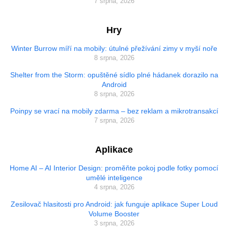
7 srpna, 2026
Hry
Winter Burrow míří na mobily: útulné přežívání zimy v myší noře
8 srpna, 2026
Shelter from the Storm: opuštěné sídlo plné hádanek dorazilo na
Android
8 srpna, 2026
Poinpy se vrací na mobily zdarma – bez reklam a mikrotransakcí
7 srpna, 2026
Aplikace
Home AI – AI Interior Design: proměňte pokoj podle fotky pomocí
umělé inteligence
4 srpna, 2026
Zesilovač hlasitosti pro Android: jak funguje aplikace Super Loud
Volume Booster
3 srpna, 2026