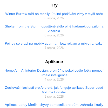
Hry
Winter Burrow míří na mobily: útulné přežívání zimy v myší noře
8 srpna, 2026
Shelter from the Storm: opuštěné sídlo plné hádanek dorazilo na
Android
8 srpna, 2026
Poinpy se vrací na mobily zdarma – bez reklam a mikrotransakcí
7 srpna, 2026
Aplikace
Home AI – AI Interior Design: proměňte pokoj podle fotky pomocí
umělé inteligence
4 srpna, 2026
Zesilovač hlasitosti pro Android: jak funguje aplikace Super Loud
Volume Booster
3 srpna, 2026
Aplikace Leroy Merlin: chytrý pomocník pro dům, zahradu i kutily