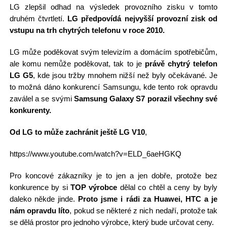
LG zlepšil odhad na výsledek provozního zisku v tomto
druhém čtvrtletí.
LG předpovídá nejvyšší provozní zisk od
vstupu na trh chytrých telefonu v roce 2010.
LG může poděkovat svým televizím a domácím spotřebičům,
ale komu nemůže poděkovat, tak to je
právě chytrý telefon
LG G5
, kde jsou tržby mnohem nižší než byly očekávané. Je
to možná dáno konkurencí Samsungu, kde tento rok opravdu
zaválel a se svými
Samsung Galaxy S7 porazil všechny své
konkurenty.
Od LG to může zachránit ještě LG V10
,
https://www.youtube.com/watch?v=ELD_6aeHGKQ
Pro koncové zákazníky je to jen a jen dobře, protože bez
konkurence by si
TOP výrobce
dělal co chtěl a ceny by byly
daleko někde jinde.
Proto jsme i rádi za Huawei, HTC a je
nám opravdu líto
, pokud se některé z nich nedaří, protože tak
se dělá prostor pro jednoho výrobce, který bude určovat ceny.