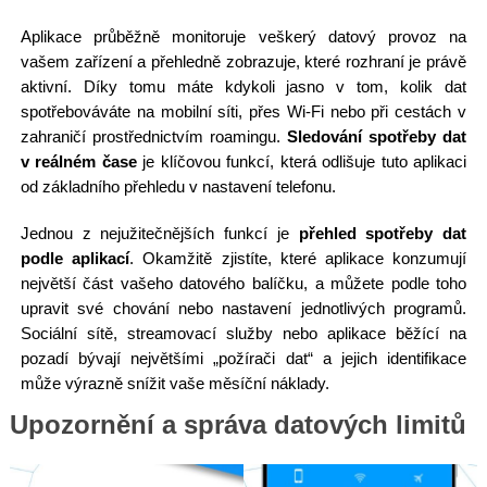
Aplikace průběžně monitoruje veškerý datový provoz na
vašem zařízení a přehledně zobrazuje, které rozhraní je právě
aktivní. Díky tomu máte kdykoli jasno v tom, kolik dat
spotřebováváte na mobilní síti, přes Wi-Fi nebo při cestách v
zahraničí prostřednictvím roamingu.
Sledování spotřeby dat
v reálném čase
je klíčovou funkcí, která odlišuje tuto aplikaci
od základního přehledu v nastavení telefonu.
Jednou z nejužitečnějších funkcí je
přehled spotřeby dat
podle aplikací
. Okamžitě zjistíte, které aplikace konzumují
největší část vašeho datového balíčku, a můžete podle toho
upravit své chování nebo nastavení jednotlivých programů.
Sociální sítě, streamovací služby nebo aplikace běžící na
pozadí bývají největšími „požírači dat“ a jejich identifikace
může výrazně snížit vaše měsíční náklady.
Upozornění a správa datových limitů