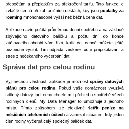
přepočtům a přeplatkům za překročení tarifu. Tato funkce je
zvláště cenná při zahraničních cestách, kdy jsou
poplatky za
roaming
mnohonásobně vyšší než běžná cena dat.
Aplikace navíc počítá průměrnou denní spotřebu a na základě
zbývajícího datového balíčku a počtu dní do konce
zúčtovacího období vám říká, kolik dat denně můžete ještě
bezpečně využít. Tím odpadá veškeré ruční přepočítávání a
stres z nečekaného vyčerpání dat.
Správa dat pro celou rodinu
Výjimečnou vlastností aplikace je možnost
správy datových
plánů pro celou rodinu
. Pokud vaše domácnost využívá
sdílený datový tarif nebo chcete mít přehled o spotřebě všech
rodinných členů, My Data Manager to umožňuje z jednoho
místa. Tímto způsobem lze efektivně
šetřit peníze na
měsíčních telefonních účtech
a zamezit situacím, kdy jeden
člen rodiny vyčerpá celý společný balíček dat.