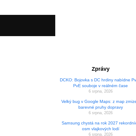
Zprávy
DCKO: Bojovka s DC hrdiny nabídne Pv
PvE souboje v reálném čase
6 srpna, 2026
Velký bug v Google Maps: z map zmize
barevné pruhy dopravy
6 srpna, 2026
Samsung chystá na rok 2027 rekordní
osm vlajkových lodí
6 srpna, 2026