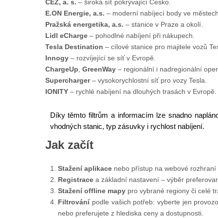
CEZ, a. s.
– široká síť pokrývající Česko.
E.ON Energie, a.s.
– moderní nabíjecí body ve městech
Pražská energetika, a.s.
– stanice v Praze a okolí.
Lidl eCharge
– pohodlné nabíjení při nákupech.
Tesla Destination
– cílové stanice pro majitele vozů Te
Innogy
– rozvíjející se síť v Evropě.
ChargeUp
,
GreenWay
– regionální i nadregionální oper
Supercharger
– vysokorychlostní síť pro vozy Tesla.
IONITY
– rychlé nabíjení na dlouhých trasách v Evropě.
Díky těmto filtrům a informacím lze snadno naplán
vhodných stanic, typ zásuvky i rychlost nabíjení.
Jak začít
Stažení aplikace
nebo přístup na webové rozhraní
Registrace
a základní nastavení – výběr preferovan
Stažení offline mapy
pro vybrané regiony či celé tr
Filtrování
podle vašich potřeb: vyberte jen provozo
nebo preferujete z hlediska ceny a dostupnosti.