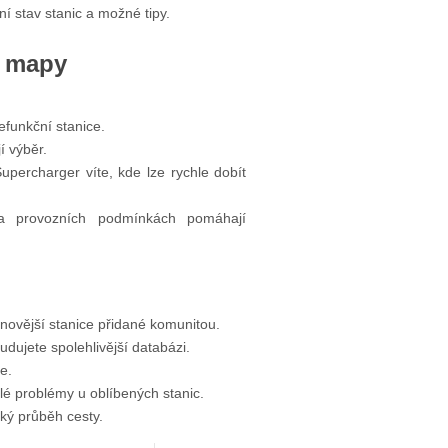
ní stav stanic a možné tipy.
í mapy
efunkční stanice.
í výběr.
Supercharger víte, kde lze rychle dobít
a provozních podmínkách pomáhají
jnovější stanice přidané komunitou.
dujete spolehlivější databázi.
e.
é problémy u oblíbených stanic.
ký průběh cesty.