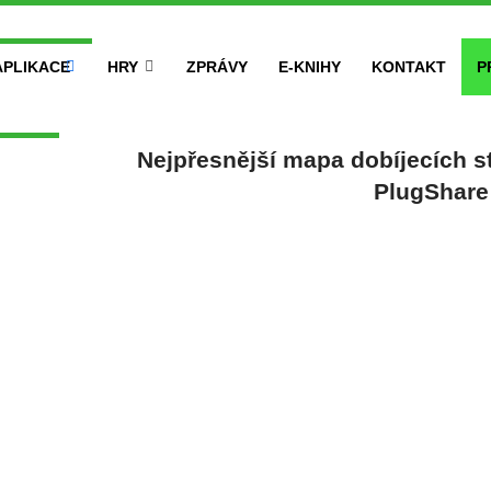
APLIKACE
HRY
ZPRÁVY
E-KNIHY
KONTAKT
P
Nejpřesnější mapa dobíjecích st
PlugShare