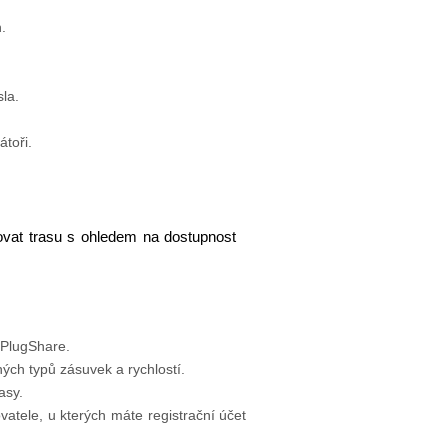
.
sla.
átoři.
ovat trasu s ohledem na dostupnost
 PlugShare.
ých typů zásuvek a rychlostí.
asy.
vatele, u kterých máte registrační účet