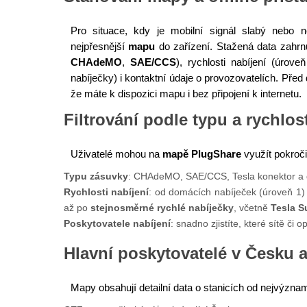
Pro situace, kdy je mobilní signál slabý nebo
nejpřesnější
mapu
do zařízení. Stažená data zahrn
CHAdeMO
,
SAE/CCS
), rychlosti nabíjení (úrov
nabíječky) i kontaktní údaje o provozovatelích. Před 
že máte k dispozici mapu i bez připojení k internetu.
Filtrování podle typu a rychlost
Uživatelé mohou na
mapě PlugShare
využít pokročilé
Typu zásuvky
: CHAdeMO, SAE/CCS, Tesla konektor a d
Rychlosti nabíjení
: od domácích nabíječek (úroveň 1) 
až po
stejnosměrné rychlé nabíječky
, včetně
Tesla S
Poskytovatele nabíjení
: snadno zjistíte, které sítě či o
Hlavní poskytovatelé v Česku 
Mapy obsahují detailní data o stanicích od nejvýzna