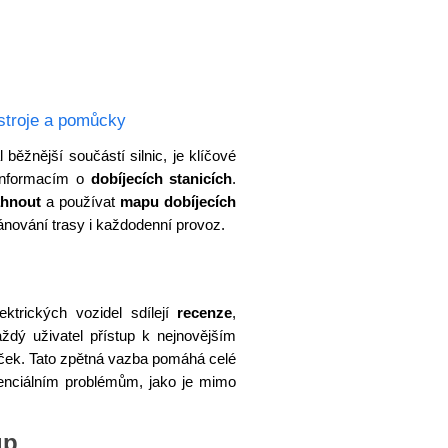
stroje a pomůcky
běžnější součástí silnic, je klíčové
 informacím o
dobíjecích stanicích
.
áhnout
a používat
mapu dobíjecích
ánování trasy i každodenní provoz.
ektrických vozidel sdílejí
recenze
,
aždý uživatel přístup k nejnovějším
ječek. Tato zpětná vazba pomáhá celé
enciálním problémům, jako je mimo
up