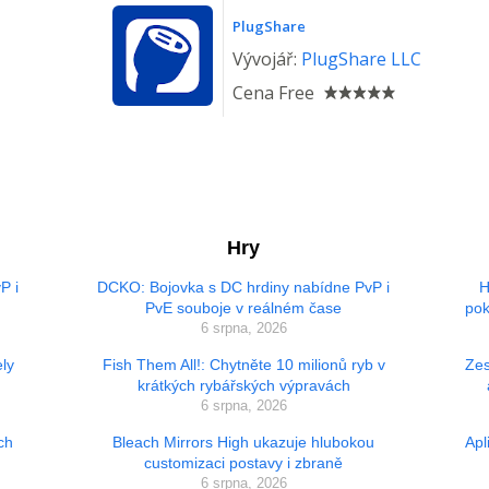
PlugShare
Vývojář:
PlugShare LLC
Cena
Free
Hry
P i
DCKO: Bojovka s DC hrdiny nabídne PvP i
H
PvE souboje v reálném čase
pok
6 srpna, 2026
ly
Fish Them All!: Chytněte 10 milionů ryb v
Zes
krátkých rybářských výpravách
6 srpna, 2026
ch
Bleach Mirrors High ukazuje hlubokou
Apl
customizaci postavy i zbraně
6 srpna, 2026