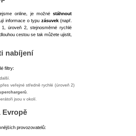
 nejsme online, je možné
stáhnout
ují informace o typu
zásuvek
(např.
eň 1, úroveň 2, stejnosměrné rychlé
dlouhou cestou se tak můžete ujistit,
i nabíjení
 filtry:
alší.
přes veřejné středně rychlé (úroveň 2)
uperchargerů
.
perátoři jsou v okolí.
a Evropě
mnějších provozovatelů: