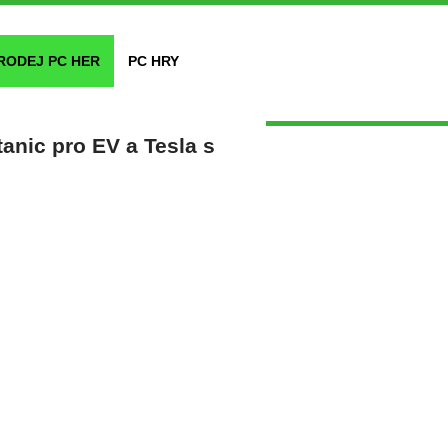
RODEJ PC HER
PC HRY
anic pro EV a Tesla s