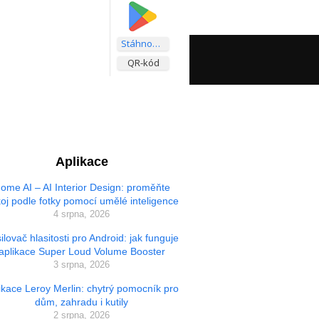
Stáhnout aplikaci
QR-kód
Aplikace
ome AI – AI Interior Design: proměňte
oj podle fotky pomocí umělé inteligence
4 srpna, 2026
ilovač hlasitosti pro Android: jak funguje
aplikace Super Loud Volume Booster
3 srpna, 2026
ikace Leroy Merlin: chytrý pomocník pro
dům, zahradu i kutily
2 srpna, 2026