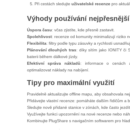
Při cestách sledujte
uživatelské recenze
pro aktuál
Výhody používání nejpřesnějš
Úspora času
: včas zjistíte, kde přesně zastavit.
Spolehlivost
: recenze od komunity minimalizují riziko n
Flexibilita
: filtry podle typu zásuvky a rychlosti usnadňuj
Plánování dlouhých tras
: díky sítím jako IONITY či 
baterii během dálkové jízdy.
Efektivní správa nákladů
: informace o cenách 
optimalizovat náklady na nabíjení.
Tipy pro maximální využití
Pravidelně aktualizujte offline mapu, aby obsahovala ne
Přidávejte vlastní recenze: pomáháte dalším řidičům a bu
Sledujte nově přidané stanice v zónách, kde často jezdít
Využívejte funkci upozornění na nové recenze nebo náhl
Kombinujte PlugShare s navigačním softwarem pro hlad