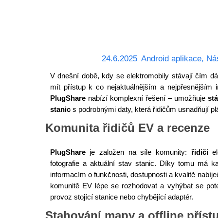
24.6.2025
Android aplikace
,
Ná
V dnešní době, kdy se elektromobily stávají čím dál 
mít přístup k co nejaktuálnějším a nejpřesnějším
PlugShare
nabízí komplexní řešení – umožňuje
st
stanic
s podrobnými daty, která řidičům usnadňují pl
Komunita řidičů EV a recenze
PlugShare
je založen na síle komunity:
řidiči
el
fotografie a aktuální stav stanic. Díky tomu má k
informacím o funkčnosti, dostupnosti a kvalitě nabí
komunitě EV lépe se rozhodovat a vyhýbat se pot
provoz stojící stanice nebo chybějící adaptér.
Stahování mapy a offline příst