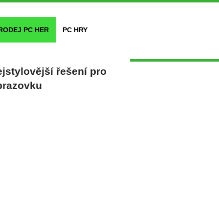
RODEJ PC HER
PC HRY
jstylovější řešení pro
brazovku