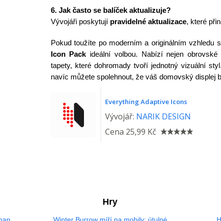
6. Jak často se balíček aktualizuje?
Vývojáři poskytují
pravidelné aktualizace
, které při
Pokud toužíte po moderním a originálním vzhledu s
Icon Pack
ideální volbou. Nabízí nejen obrovské 
tapety, které dohromady tvoří jednotný vizuální sty
navíc můžete spolehnout, že váš domovský displej bu
Everything Adaptive Icons
Vývojář:
NARIK DESIGN
Cena
25,99 Kč
Hry
 map
Winter Burrow míří na mobily: útulné
H