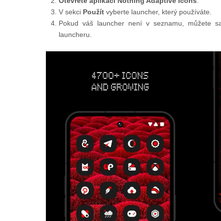
Otevřete aplikaci Nothing Adaptive Icons
.
V sekci
Použít
vyberte launcher, který používáte.
Pokud váš launcher není v seznamu, můžete sad
launcheru.