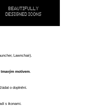
uncher, Lawnchair).
i tmavým motivem
.
ádat o doplnění.
ladí s ikonami.