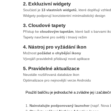
2. Exkluzivní widgety
Součástí je
13 vlastních widgetů
, které doplňují vzhled
Widgety podporují konzistentní minimalistický design
3. Cloudové tapety
Přístup ke
cloudovým tapetám
, které ladí s barvami ik
Tapety navržené pro světlý i tmavý režim
4. Nástroj pro vyžádání ikon
Možnost
požádat o chybějící ikony
Vývojáři pravidelně přidávají nové aplikace
5. Pravidelné aktualizace
Neustále rozšiřovaná databáze ikon
Optimalizace pro nejnovější verze Androidu
Použití balíčku je jednoduché a zvládne jej i začátečn
Nainstalujte podporovaný launcher
(např. Nova 