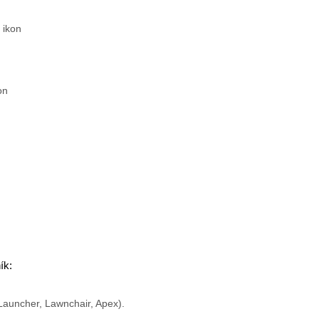
 ikon
on
ík:
Launcher, Lawnchair, Apex).