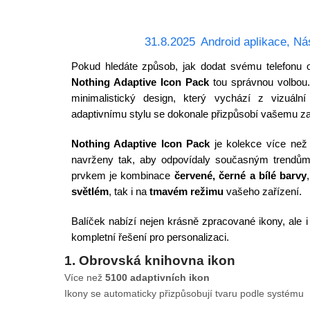
31.8.2025
Android aplikace
,
Ná
Pokud hledáte způsob, jak dodat svému telefonu or
Nothing Adaptive Icon Pack
tou správnou volbou. 
minimalistický design, který vychází z vizuáln
adaptivnímu stylu se dokonale přizpůsobí vašemu za
Nothing Adaptive Icon Pack
je kolekce více ne
navrženy tak, aby odpovídaly současným trendům
prvkem je kombinace
červené, černé a bílé barvy
světlém
, tak i na
tmavém režimu
vašeho zařízení.
Balíček nabízí nejen krásně zpracované ikony, ale i 
kompletní řešení pro personalizaci.
1. Obrovská knihovna ikon
Více než
5100 adaptivních ikon
Ikony se automaticky přizpůsobují tvaru podle systému