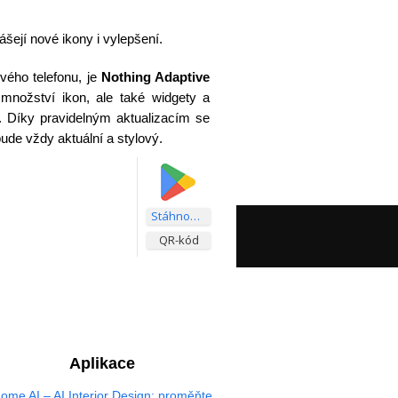
nášejí nové ikony i vylepšení.
vého telefonu, je
Nothing Adaptive
množství ikon, ale také widgety a
l. Díky pravidelným aktualizacím se
de vždy aktuální a stylový.
Stáhnout aplikaci
QR-kód
Aplikace
ome AI – AI Interior Design: proměňte