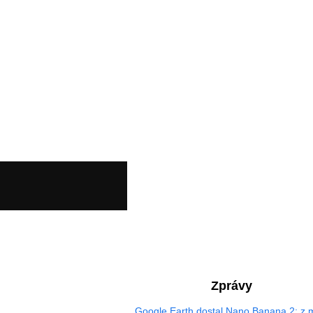
Zprávy
Google Earth dostal Nano Banana 2: z