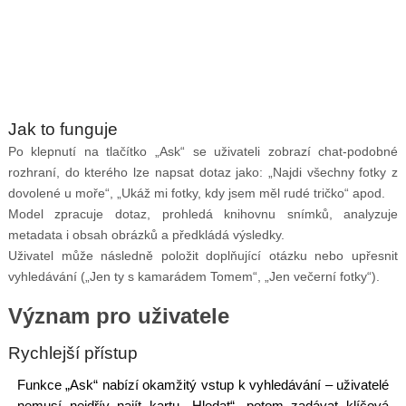
Jak to funguje
Po klepnutí na tlačítko „Ask“ se uživateli zobrazí chat-podobné
rozhraní, do kterého lze napsat dotaz jako: „Najdi všechny fotky z
dovolené u moře“, „Ukáž mi fotky, kdy jsem měl rudé tričko“ apod.
Model zpracuje dotaz, prohledá knihovnu snímků, analyzuje
metadata i obsah obrázků a předkládá výsledky.
Uživatel může následně položit doplňující otázku nebo upřesnit
vyhledávání („Jen ty s kamarádem Tomem“, „Jen večerní fotky“).
Význam pro uživatele
Rychlejší přístup
Funkce „Ask“ nabízí okamžitý vstup k vyhledávání – uživatelé
nemusí nejdřív najít kartu „Hledat“, potom zadávat klíčová