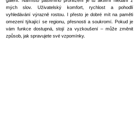
galerií. Namísto pasivního prohlížení je tu aktivní hledání z
mých slov. Uživatelský komfort, rychlost a pohodlí
vyhledávání výrazně rostou. I přesto je dobré mít na paměti
omezení týkající se regionu, přesnosti a soukromí. Pokud je
vám funkce dostupná, stojí za vyzkoušení – může změnit
způsob, jak spravujete své vzpomínky.