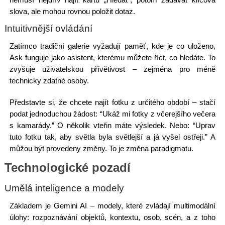
slova, ale mohou rovnou položit dotaz.
Intuitivnější ovládání
Zatímco tradiční galerie vyžadují paměť, kde je co uloženo,
Ask funguje jako asistent, kterému můžete říct, co hledáte. To
zvyšuje uživatelskou přívětivost – zejména pro méně
technicky zdatné osoby.
Představte si, že chcete najít fotku z určitého období – stačí
podat jednoduchou žádost: “Ukáž mi fotky z včerejšího večera
s kamarády.” O několik vteřin máte výsledek. Nebo: “Uprav
tuto fotku tak, aby světla byla světlejší a já vyšel ostřeji.” A
můžou být provedeny změny. To je změna paradigmatu.
Technologické pozadí
Umělá inteligence a modely
Základem je Gemini AI – modely, které zvládají multimodální
úlohy: rozpoznávání objektů, kontextu, osob, scén, a z toho