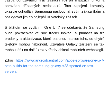
vazba od uživatelů hrají zásadní roli při finalizaci funkcí a
opravách případných nedostatků. Toto zapojení komunity
ukazuje odhodlání Samsungu naslouchat svým zákazníkům a
poskytovat jim co nejlepší uživatelský zážitek.
S blížícím se vydáním One UI 7 se očekává, že Samsung
bude pokračovat ve své tradici inovací a přinášet na trh
produkty a aktualizace, které posunou hranice toho, co chytré
telefony mohou nabídnout. Uživatelé Galaxy zařízení se tak
mohou těšit na další krok vpřed v oblasti mobilních technologií.
Zdroj:
https://www.androidcentral.com/apps-software/one-ui-7-
beta-builds-for-the-samsung-galaxy-s23-spotted-on-test-
servers