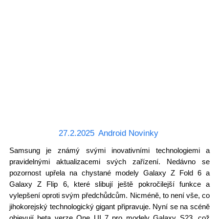
27.2.2025
Android Novinky
Samsung je známý svými inovativními technologiemi a
pravidelnými aktualizacemi svých zařízení. Nedávno se
pozornost upřela na chystané modely Galaxy Z Fold 6 a
Galaxy Z Flip 6, které slibují ještě pokročilejší funkce a
vylepšení oproti svým předchůdcům. Nicméně, to není vše, co
jihokorejský technologický gigant připravuje. Nyní se na scéně
objevují beta verze One UI 7 pro modely Galaxy S23, což