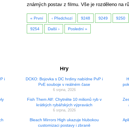
známých postav z filmu. Vše je rozděleno na r
« První
‹ Předchozí
9248
9249
9250
9254
Další ›
Poslední »
Hry
P i
DCKO: Bojovka s DC hrdiny nabídne PvP i
H
PvE souboje v reálném čase
pok
6 srpna, 2026
ly
Fish Them All!: Chytněte 10 milionů ryb v
Zes
krátkých rybářských výpravách
6 srpna, 2026
ch
Bleach Mirrors High ukazuje hlubokou
Apl
customizaci postavy i zbraně