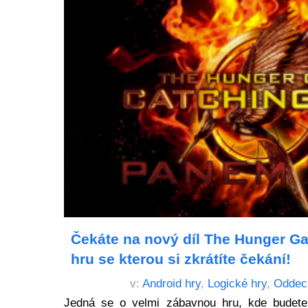
Čekáte na nový díl The Hunger G
hru se kterou si zkrátíte čekání!
v:
Android hry
,
Logické hry
,
Oddec
Jedná se o velmi zábavnou hru, kde budete