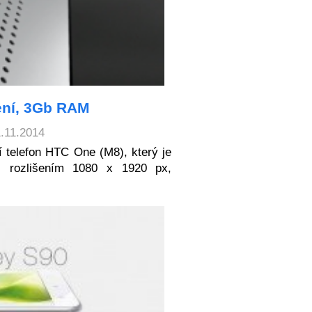
šení, 3Gb RAM
1.11.2014
í telefon HTC One (M8), který je
s rozlišením 1080 x 1920 px,