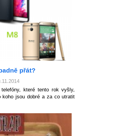
ípadně přát?
0.11.2014
lefóny, které tento rok vyšly,
 koho jsou dobré a za co utratit