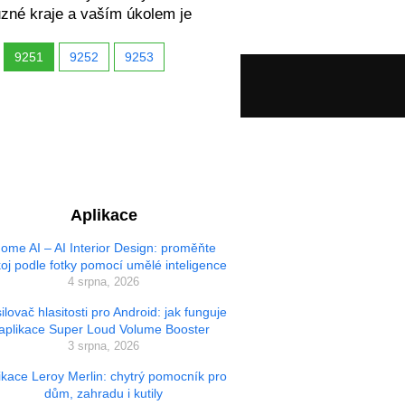
ůzné kraje a vaším úkolem je
9251
9252
9253
Aplikace
ome AI – AI Interior Design: proměňte
oj podle fotky pomocí umělé inteligence
4 srpna, 2026
ilovač hlasitosti pro Android: jak funguje
aplikace Super Loud Volume Booster
3 srpna, 2026
ikace Leroy Merlin: chytrý pomocník pro
dům, zahradu i kutily