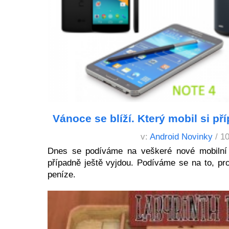
Vánoce se blíží. Který mobil si př
v:
Android Novinky
/ 1
Dnes se podíváme na veškeré nové mobilní te
případně ještě vyjdou. Podíváme se na to, pro
peníze.