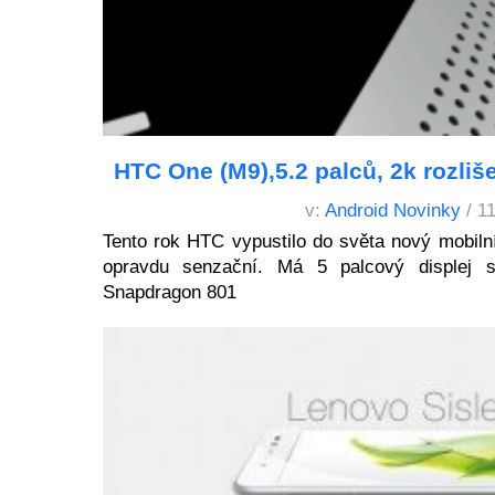
HTC One (M9),5.2 palců, 2k rozli
v:
Android Novinky
/ 1
Tento rok HTC vypustilo do světa nový mobiln
opravdu senzační. Má 5 palcový displej 
Snapdragon 801