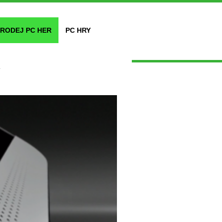
RODEJ PC HER
PC HRY
y