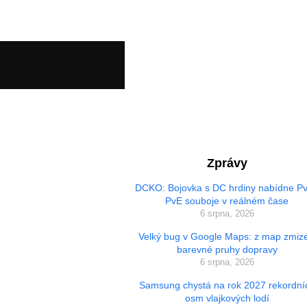
Zprávy
DCKO: Bojovka s DC hrdiny nabídne Pv
PvE souboje v reálném čase
6 srpna, 2026
Velký bug v Google Maps: z map zmize
barevné pruhy dopravy
6 srpna, 2026
Samsung chystá na rok 2027 rekordní
osm vlajkových lodí