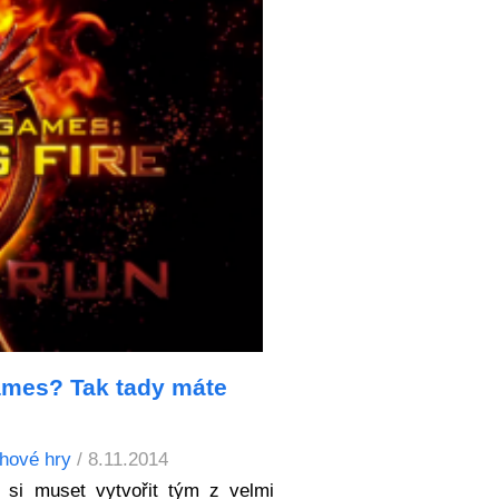
ames? Tak tady máte
hové hry
/ 8.11.2014
 si muset vytvořit tým z velmi