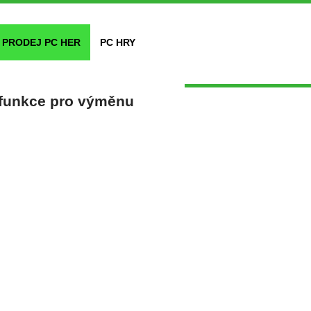
PRODEJ PC HER
PC HRY
 funkce pro výměnu