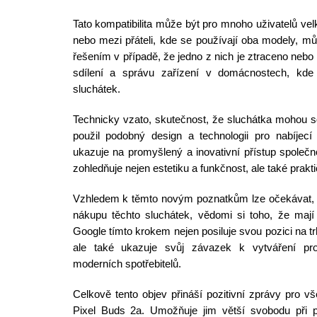
Tato kompatibilita může být pro mnoho uživatelů ve
nebo mezi přáteli, kde se používají oba modely, 
řešením v případě, že jedno z nich je ztraceno neb
sdílení a správu zařízení v domácnostech, kde
sluchátek.
Technicky vzato, skutečnost, že sluchátka mohou s
použil podobný design a technologii pro nabíje
ukazuje na promyšlený a inovativní přístup společn
zohledňuje nejen estetiku a funkčnost, ale také prakt
Vzhledem k těmto novým poznatkům lze očekávat, ž
nákupu těchto sluchátek, vědomi si toho, že mají vět
Google tímto krokem nejen posiluje svou pozici na t
ale také ukazuje svůj závazek k vytváření pro
moderních spotřebitelů.
Celkově tento objev přináší pozitivní zprávy pro v
Pixel Buds 2a. Umožňuje jim větší svobodu při po