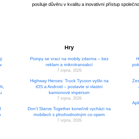
posiluje důvěru v kvalitu a inovativní přístup společn
Hry
vý
Poinpy se vrací na mobily zdarma – bez
H
v
reklam a mikrotransakcí
pok
7 srpna, 2026
Highway Heroes: Truck Tycoon vyšlo na
Zes
 %,
iOS a Android – postavte si vlastní
u
kamionové impérium
7 srpna, 2026
Apl
l
Don’t Starve Together konečně vychází na
o
mobilech s plnohodnotným co-opem
7 srpna, 2026