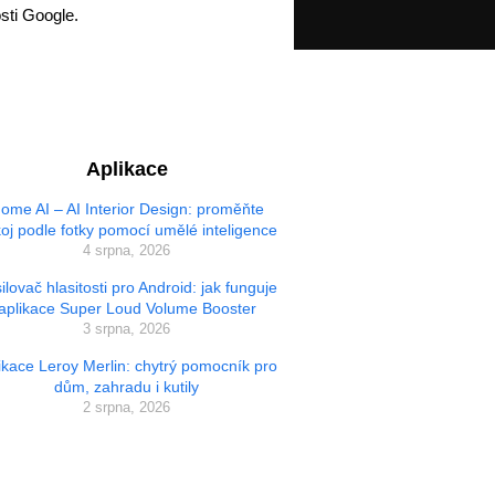
osti Google.
Aplikace
ome AI – AI Interior Design: proměňte
oj podle fotky pomocí umělé inteligence
4 srpna, 2026
ilovač hlasitosti pro Android: jak funguje
aplikace Super Loud Volume Booster
3 srpna, 2026
ikace Leroy Merlin: chytrý pomocník pro
dům, zahradu i kutily
2 srpna, 2026