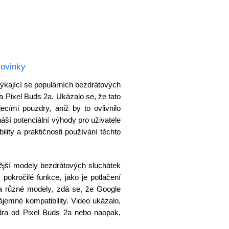
Novinky
týkající se populárních bezdrátových
a Pixel Buds 2a. Ukázalo se, že tato
ecími pouzdry, aniž by to ovlivnilo
náší potenciální výhody pro uživatele
ility a praktičnosti používání těchto
vější modely bezdrátových sluchátek
pokročilé funkce, jako je potlačení
va různé modely, zdá se, že Google
ájemné kompatibility. Video ukázalo,
dra od Pixel Buds 2a nebo naopak,