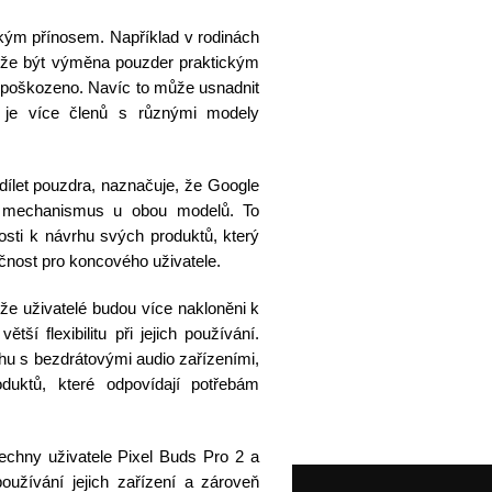
lkým přínosem. Například v rodinách
může být výměna pouzder praktickým
o poškozeno. Navíc to může usnadnit
 je více členů s různými modely
dílet pouzdra, naznačuje, že Google
cí mechanismus u obou modelů. To
osti k návrhu svých produktů, který
ičnost pro koncového uživatele.
e uživatelé budou více nakloněni k
ší flexibilitu při jejich používání.
rhu s bezdrátovými audio zařízeními,
duktů, které odpovídají potřebám
šechny uživatele Pixel Buds Pro 2 a
užívání jejich zařízení a zároveň