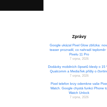
Zprávy
Google ukázal Pixel Glow zblízka: no
teaser prozradil, co nahradí teploměr 
Pixelu 11 Pro
7 srpna, 2026
Dodávky mobilních čipsetů klesly o 15
Qualcomm a MediaTek přišly o čtvrtin
7 srpna, 2026
Pixel telefon brzy odemkne vaše Pixe
Watch. Google chystá funkci Phone t
Watch Unlock
7 srpna, 2026