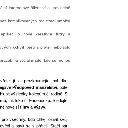
uální internetové šílenství a pravidelně
t bez komplikovaných registrací umožní
í aplikaci o nové
kreativní filtry
a
vých aktivit
, party s přáteli nebo solo
obrázek na sociální sítě, kde se mohou
evřete ji a prozkoumejte nabídku
nejprve
Předpověď manželství
, poté
ubit výsledky kolegům či rodině. S
mu, TikToku či Facebooku. Sledujte
 nejnovější
filtry
a
výzvy
.
pro všechny, kdo chtějí oživit svůj
vědi a bavit se s přáteli. Stačí pár