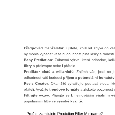
Předpověď manželství
: Zjistěte, kolik let zbývá do 
by mohla vypadat vaše budoucnost plná lásky a radosti.
Baby Prediction
: Zábavná výzva, která odhadne, kolik
filtry
a překvapte sebe i přátele.
Prediktor platů a miliardářů
: Zajímá vás, jestli se 
odhadnout váš budoucí
příjem
a
potenciální bohatstv
Reels Creator
: Okamžitě vytvářejte poutavá videa, kt
přáteli. Využijte
trendové formáty
a získejte pozornost 
Filtrujte výzvy
: Připojte se k nejnovějším
virálním v
populárními filtry ve
vysoké kvalitě
.
Proč si zamilujete Prediction Filter Minigame?