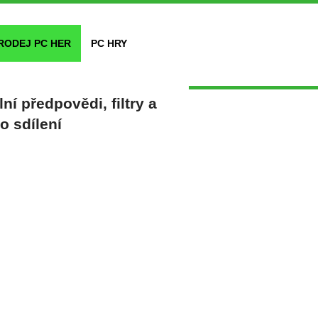
RODEJ PC HER
PC HRY
ní předpovědi, filtry a
o sdílení