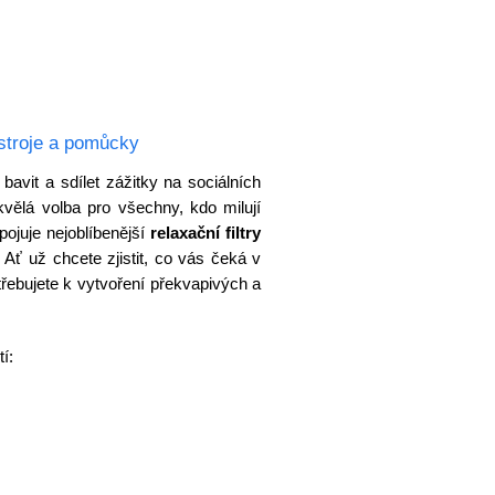
stroje a pomůcky
avit a sdílet zážitky na sociálních
vělá volba pro všechny, kdo milují
pojuje nejoblíbenější
relaxační filtry
Ať už chcete zjistit, co vás čeká v
třebujete k vytvoření překvapivých a
í: