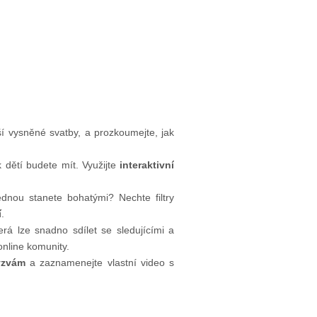
vaší vysněné svatby, a prozkoumejte, jak
 dětí budete mít. Využijte
interaktivní
jednou stanete bohatými? Nechte filtry
í
.
erá lze snadno sdílet se sledujícími a
online komunity.
ýzvám
a zaznamenejte vlastní video s