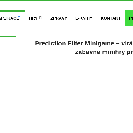
APLIKACE
HRY
ZPRÁVY
E-KNIHY
KONTAKT
P
Prediction Filter Minigame – virál
zábavné minihry pr