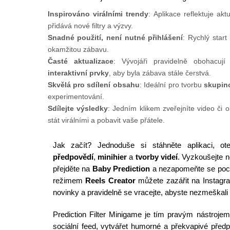
Inspirováno virálními trendy
: Aplikace reflektuje akt
přidává nové filtry a výzvy.
Snadné použití, není nutné přihlášení
: Rychlý star
okamžitou zábavu.
Časté aktualizace
: Vývojáři pravidelně obohacuj
interaktivní prvky
, aby byla zábava stále čerstvá.
Skvělá pro sdílení obsahu
: Ideální pro tvorbu
skupino
experimentování.
Sdílejte výsledky
: Jedním klikem zveřejníte video či 
stát virálními a pobavit vaše přátele.
Jak začít? Jednoduše si stáhněte aplikaci, ot
předpovědí
,
minihier
a
tvorby videí
. Vyzkoušejte 
přejděte na
Baby Prediction
a nezapomeňte se pochl
režimem
Reels Creator
můžete zazářit na Instagra
novinky a pravidelně se vracejte, abyste nezmeškali
Prediction Filter Minigame je tím pravým nástrojem 
sociální feed, vytvářet humorné a překvapivé předpo