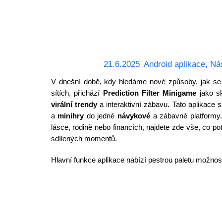
21.6.2025
Android aplikace
,
Ná
V dnešní době, kdy hledáme nové způsoby, jak se b
sítích, přichází
Prediction Filter Minigame
jako sk
virální trendy
a interaktivní zábavu. Tato aplikace s
a
minihry
do jedné
návykové
a zábavné platformy. 
lásce, rodině nebo financích, najdete zde vše, co po
sdílených momentů.
Hlavní funkce aplikace nabízí pestrou paletu možnost