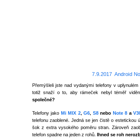
7.9.2017
Android No
Přemýšleli jste nad vydanými telefony v uplynulém 
totiž snaží o to, aby rámeček nebyl téměř vidě
společné?
Telefony jako
Mi MIX 2
,
G6
,
S8
nebo
Note 8
a
V3
telefonu zaoblené. Jedná se jen čistě o estetickou 
šok z extra vysokého poměru stran. Zároveň zaob
telefon spadne na jeden z rohů.
Ihned se roh nerozb