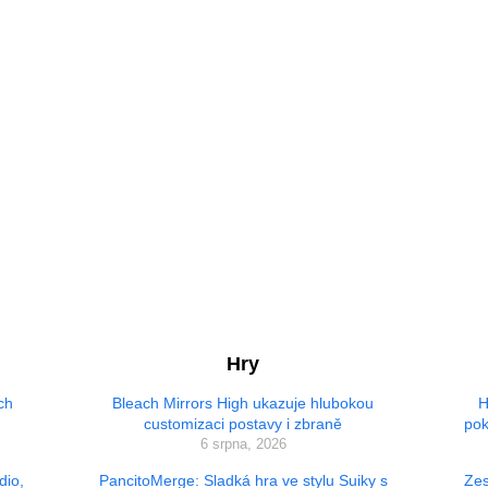
Hry
ch
Bleach Mirrors High ukazuje hlubokou
H
customizaci postavy i zbraně
pok
6 srpna, 2026
dio,
PancitoMerge: Sladká hra ve stylu Suiky s
Zes