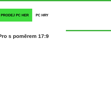
PRODEJ PC HER
PC HRY
 Pro s poměrem 17:9