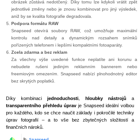
obrázek zůstává nedotčený. Díky tomu lze kdykoli vrátit zpět
jednotlivé změny nebo je znovu kombinovat pro jiný výsledek,
aniž by se kvalita fotografie degradovala.
Podpora formátu RAW
Snapseed otevírá soubory RAW, což umožňuje maximální
kontrolu nad detaily a dynamickým rozsahem snímků
pořízených telefonem i lepšími kompaktními fotoaparáty.
Zcela zdarma a bez reklam
Za všechny výše uvedené funkce neplatíte ani korunu a
nebudete rušeni jediným reklamním bannerem nebo
freemiovým omezením. Snapseed nabízí plnohodnotný editor
bez skrytých poplatků.
Díky kombinaci
jednoduchosti
,
hloubky nástrojů
a
transparentního přehledu úprav
je Snapseed ideální volbou
pro každého, kdo se chce naučit základy i pokročilé techniky
úprav fotografií – a to vše bez zbytečných složitostí a
finančních nároků.
Snapseed