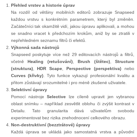
Přehled vrstev a historie úprav
Na rozdíl od většiny mobilních editorů zobrazuje Snapseed
každou vrstvu s konkrétním parametrem, který byl změněn.
Začátečníci tak okamžitě vidí, jakou úpravu aplikovali, a mohou
se snadno vracet k předchozím krokům, aniž by se ztratili v
nepřehledném seznamu filtrů či efektů.
Výkonná sada nástrojů
Snapseed poskytuje více než 29 editovacích nástrojů a filtrů,
včetně
Healing (retušování)
,
Brush (štětec)
,
Structure
(struktura)
,
HDR Scape
,
Perspective (perspektiva)
nebo
Curves (křivky)
. Tyto funkce vykazují profesionální kvalitu a
přitom zůstávají srozumitelné i pro méně zkušené uživatele.
Selektivní úpravy
Pomocí nástroje
Selective
lze cíleně upravit jen vybranou
oblast snímku – například zesvětlit oblohu či zvýšit kontrast v
Detailu. Tato granularita dává uživatelům svobodu
experimentovat bez rizika znehodnocení celkového obrazu.
Non-destruktivní (bezztrátové) úpravy
Každá úprava se ukládá jako samostatná vrstva a původní