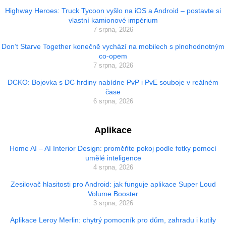
Highway Heroes: Truck Tycoon vyšlo na iOS a Android – postavte si
vlastní kamionové impérium
7 srpna, 2026
Don’t Starve Together konečně vychází na mobilech s plnohodnotným
co-opem
7 srpna, 2026
DCKO: Bojovka s DC hrdiny nabídne PvP i PvE souboje v reálném
čase
6 srpna, 2026
Aplikace
Home AI – AI Interior Design: proměňte pokoj podle fotky pomocí
umělé inteligence
4 srpna, 2026
Zesilovač hlasitosti pro Android: jak funguje aplikace Super Loud
Volume Booster
3 srpna, 2026
Aplikace Leroy Merlin: chytrý pomocník pro dům, zahradu i kutily