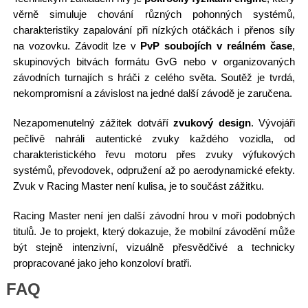
věrně simuluje chování různých pohonných systémů,
charakteristiky zapalování při nízkých otáčkách i přenos síly
na vozovku. Závodit lze v
PvP soubojích v reálném čase
,
skupinových bitvách formátu GvG nebo v organizovaných
závodních turnajích s hráči z celého světa. Soutěž je tvrdá,
nekompromisní a závislost na jedné další závodě je zaručena.
Nezapomenutelný zážitek dotváří
zvukový design
. Vývojáři
pečlivě nahráli autentické zvuky každého vozidla, od
charakteristického řevu motoru přes zvuky výfukových
systémů, převodovek, odpružení až po aerodynamické efekty.
Zvuk v Racing Master není kulisa, je to součást zážitku.
Racing Master není jen další závodní hrou v moři podobných
titulů. Je to projekt, který dokazuje, že mobilní závodění může
být stejně intenzivní, vizuálně přesvědčivé a technicky
propracované jako jeho konzoloví bratři.
FAQ