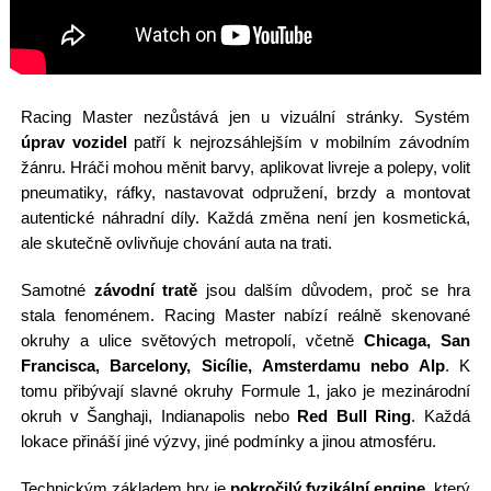
Racing Master nezůstává jen u vizuální stránky. Systém
úprav vozidel
patří k nejrozsáhlejším v mobilním závodním
žánru. Hráči mohou měnit barvy, aplikovat livreje a polepy, volit
pneumatiky, ráfky, nastavovat odpružení, brzdy a montovat
autentické náhradní díly. Každá změna není jen kosmetická,
ale skutečně ovlivňuje chování auta na trati.
Samotné
závodní tratě
jsou dalším důvodem, proč se hra
stala fenoménem. Racing Master nabízí reálně skenované
okruhy a ulice světových metropolí, včetně
Chicaga, San
Francisca, Barcelony, Sicílie, Amsterdamu nebo Alp
. K
tomu přibývají slavné okruhy Formule 1, jako je mezinárodní
okruh v Šanghaji, Indianapolis nebo
Red Bull Ring
. Každá
lokace přináší jiné výzvy, jiné podmínky a jinou atmosféru.
Technickým základem hry je
pokročilý fyzikální engine
, který