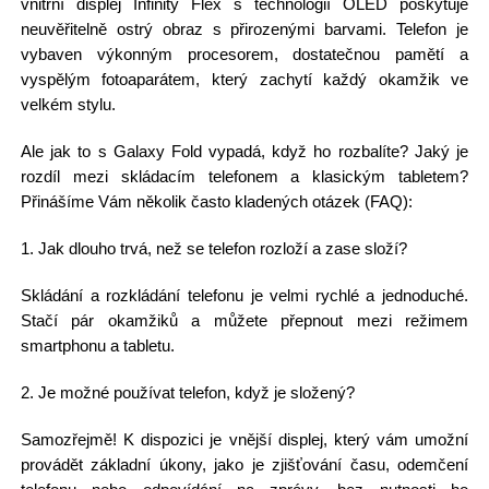
vnitřní displej Infinity Flex s technologií OLED poskytuje
neuvěřitelně ostrý obraz s přirozenými barvami. Telefon je
vybaven výkonným procesorem, dostatečnou pamětí a
vyspělým fotoaparátem, který zachytí každý okamžik ve
velkém stylu.
Ale jak to s Galaxy Fold vypadá, když ho rozbalíte? Jaký je
rozdíl mezi skládacím telefonem a klasickým tabletem?
Přinášíme Vám několik často kladených otázek (FAQ):
1. Jak dlouho trvá, než se telefon rozloží a zase složí?
Skládání a rozkládání telefonu je velmi rychlé a jednoduché.
Stačí pár okamžiků a můžete přepnout mezi režimem
smartphonu a tabletu.
2. Je možné používat telefon, když je složený?
Samozřejmě! K dispozici je vnější displej, který vám umožní
provádět základní úkony, jako je zjišťování času, odemčení