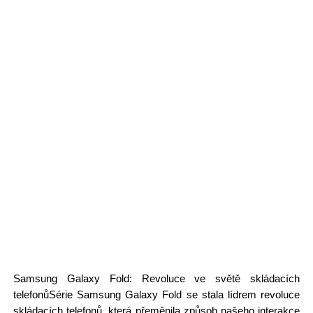
Samsung Galaxy Fold: Revoluce ve světě skládacích
telefonůSérie Samsung Galaxy Fold se stala lídrem revoluce
skládacích telefonů, která přeměnila způsob našeho interakce