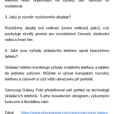
telefonu nebo odpovídání na zprávy, bez nutnosti ho
rozbalovat.
3. Jaký je rozměr rozloženého displeje?
Rozložený displej má velikost [uvést velikost] palců, což
poskytuje skvělý prostor pro víceúlohové činnosti, sledování
videa a hraní her.
4. Jaké jsou výhody skládacího telefonu oproti klasickému
tabletu?
Skládací telefon kombinuje výhody mobilního telefonu a tabletu
do jednoho zařízení. Můžete si užívat kompaktní rozměry
telefonu a zároveň si užít větší obrazovku při potřebě.
Samsung Galaxy Fold předefinoval náš pohled na technologii
skládacích telefonů. S jeho inovativním designem, výkonnými
funkcemi a flexibilitou nám
Zdroj:
https://www.phonearena.com/news/samsung-galaxy-