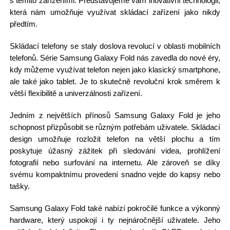
s těmito zařízeními. Představujeme vám inovativní technologii,
která nám umožňuje využívat skládací zařízení jako nikdy
předtím.
Skládací telefony se staly doslova revolucí v oblasti mobilních
telefonů. Série Samsung Galaxy Fold nás zavedla do nové éry,
kdy můžeme využívat telefon nejen jako klasický smartphone,
ale také jako tablet. Je to skutečně revoluční krok směrem k
větší flexibilitě a univerzálnosti zařízení.
Jedním z největších přínosů Samsung Galaxy Fold je jeho
schopnost přizpůsobit se různým potřebám uživatele. Skládací
design umožňuje rozložit telefon na větší plochu a tím
poskytuje úžasný zážitek při sledování videa, prohlížení
fotografií nebo surfování na internetu. Ale zároveň se díky
svému kompaktnímu provedení snadno vejde do kapsy nebo
tašky.
Samsung Galaxy Fold také nabízí pokročilé funkce a výkonný
hardware, který uspokojí i ty nejnáročnější uživatele. Jeho