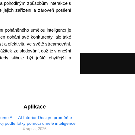
m a pohodlným způsobům interakce s
 jejich zařízení a zároveň posílení
ní poháněného umělou inteligencí je
n dohání své konkurenty, ale také
t a efektivitu ve světě streamování.
ážitek ze sledování, což je v dnešní
edy slibuje být ještě chytřejší a
Aplikace
ome AI – AI Interior Design: proměňte
oj podle fotky pomocí umělé inteligence
4 srpna, 2026