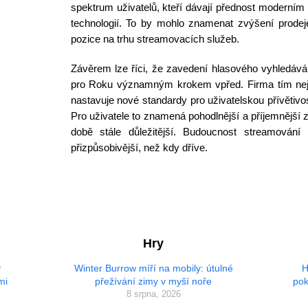
spektrum uživatelů, kteří dávají přednost moderní
technologií. To by mohlo znamenat zvýšení prodeje
pozice na trhu streamovacích služeb.
Závěrem lze říci, že zavedení hlasového vyhledává
pro Roku významným krokem vpřed. Firma tím neje
nastavuje nové standardy pro uživatelskou přívětivos
Pro uživatele to znamená pohodlnější a příjemnější z
době stále důležitější. Budoucnost streamování t
přizpůsobivější, než kdy dříve.
Hry
ý
Winter Burrow míří na mobily: útulné
H
mi
přežívání zimy v myší noře
pok
8 srpna, 2026