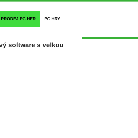
PRODEJ PC HER
PC HRY
vý software s velkou
í