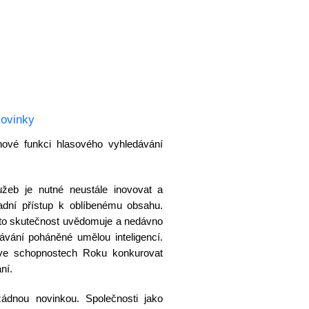
Novinky
nové funkci hlasového vyhledávání
užeb je nutné neustále inovovat a
adní přístup k oblíbenému obsahu.
uto skutečnost uvědomuje a nedávno
dávání poháněné umělou inteligencí.
ve schopnostech Roku konkurovat
ní.
žádnou novinkou. Společnosti jako