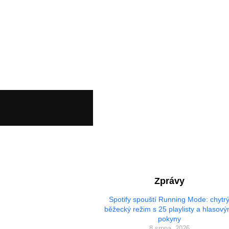
Zprávy
Spotify spouští Running Mode: chytr
běžecký režim s 25 playlisty a hlasový
pokyny
8 srpna, 2026