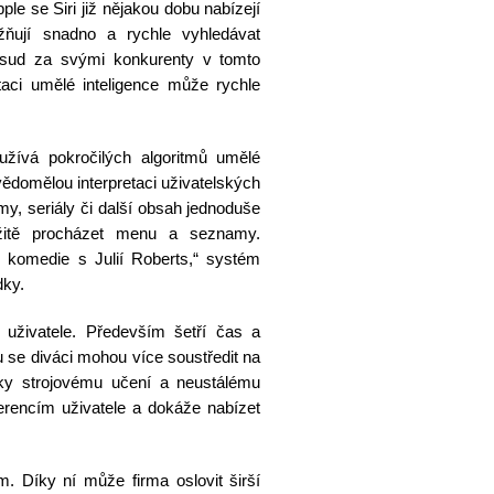
e se Siri již nějakou dobu nabízejí
žňují snadno a rychle vyhledávat
sud za svými konkurenty v tomto
aci umělé inteligence může rychle
žívá pokročilých algoritmů umělé
vědomělou interpretaci uživatelských
my, seriály či další obsah jednoduše
ožitě procházet menu a seznamy.
é komedie s Julií Roberts,“ systém
dky.
 uživatele. Především šetří čas a
 se diváci mohou více soustředit na
ky strojovému učení a neustálému
erencím uživatele a dokáže nabízet
. Díky ní může firma oslovit širší