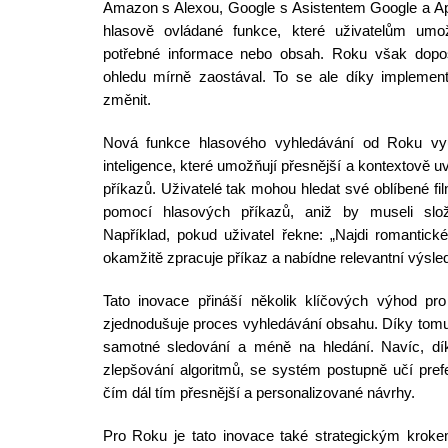
Amazon s Alexou, Google s Asistentem Google a Appl
hlasově ovládané funkce, které uživatelům umo
potřebné informace nebo obsah. Roku však dopo
ohledu mírně zaostával. To se ale díky implement
změnit.
Nová funkce hlasového vyhledávání od Roku vyu
inteligence, které umožňují přesnější a kontextově u
příkazů. Uživatelé tak mohou hledat své oblíbené fil
pomocí hlasových příkazů, aniž by museli sl
Například, pokud uživatel řekne: „Najdi romantick
okamžitě zpracuje příkaz a nabídne relevantní výsle
Tato inovace přináší několik klíčových výhod pro
zjednodušuje proces vyhledávání obsahu. Díky tomu
samotné sledování a méně na hledání. Navíc, dí
zlepšování algoritmů, se systém postupně učí pref
čím dál tím přesnější a personalizované návrhy.
Pro Roku je tato inovace také strategickým krokem