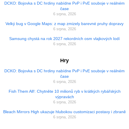
DCKO: Bojovka s DC hrdiny nabídne PvP i PvE souboje v reálném
čase
6 srpna, 2026
Velký bug v Google Maps: z map zmizely barevné pruhy dopravy
6 srpna, 2026
Samsung chystá na rok 2027 rekordních osm vlajkových lodí
6 srpna, 2026
Hry
DCKO: Bojovka s DC hrdiny nabídne PvP i PvE souboje v reálném
čase
6 srpna, 2026
Fish Them All!: Chytněte 10 milionů ryb v krátkých rybářských
výpravách
6 srpna, 2026
Bleach Mirrors High ukazuje hlubokou customizaci postavy i zbraně
6 srpna, 2026