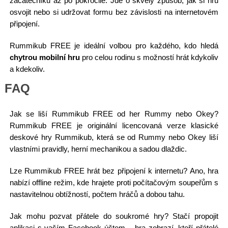
začátečníků až po pokročilé. Jde o skvělý způsob, jak si hru
osvojit nebo si udržovat formu bez závislosti na internetovém
připojení.
Rummikub FREE je ideální volbou pro každého, kdo hledá
chytrou mobilní hru
pro celou rodinu s možností hrát kdykoliv
a kdekoliv.
FAQ
Jak se liší Rummikub FREE od her Rummy nebo Okey?
Rummikub FREE je originální licencovaná verze klasické
deskové hry Rummikub, která se od Rummy nebo Okey liší
vlastními pravidly, herní mechanikou a sadou dlaždic.
Lze Rummikub FREE hrát bez připojení k internetu? Ano, hra
nabízí offline režim, kde hrajete proti počítačovým soupeřům s
nastavitelnou obtížností, počtem hráčů a dobou tahu.
Jak mohu pozvat přátele do soukromé hry? Stačí propojit
aplikaci s vaším Facebook účtem – hra zobrazí, kteří přátelé