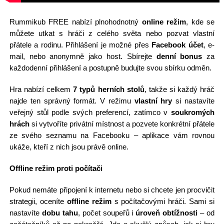
Rummikub FREE nabízí plnohodnotný
online režim
, kde se
můžete utkat s hráči z celého světa nebo pozvat vlastní
přátele a rodinu. Přihlášení je možné přes
Facebook účet
, e-
mail, nebo anonymně jako host. Sbírejte
denní bonus
za
každodenní přihlášení a postupně budujte svou sbírku odměn.
Hra nabízí celkem
7 typů herních stolů
, takže si každý hráč
najde ten správný formát. V režimu
vlastní hry
si nastavíte
veřejný stůl podle svých preferencí, zatímco v
soukromých
hrách
si vytvoříte privátní místnost a pozvete konkrétní přátele
ze svého seznamu na Facebooku – aplikace vám rovnou
ukáže, kteří z nich jsou právě online.
Offline režim proti počítači
Pokud nemáte připojení k internetu nebo si chcete jen procvičit
strategii, oceníte
offline režim
s počítačovými hráči. Sami si
nastavíte
dobu tahu
, počet soupeřů i
úroveň obtížnosti
– od