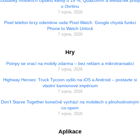
Dodávky mobilních čipsetů klesly o 15 %, Qualcomm a MediaTek přišly
o čtvrtinu
7 srpna, 2026
Pixel telefon brzy odemkne vaše Pixel Watch. Google chystá funkci
Phone to Watch Unlock
7 srpna, 2026
Hry
Poinpy se vrací na mobily zdarma – bez reklam a mikrotransakcí
7 srpna, 2026
Highway Heroes: Truck Tycoon vyšlo na iOS a Android – postavte si
vlastní kamionové impérium
7 srpna, 2026
Don’t Starve Together konečně vychází na mobilech s plnohodnotným
co-opem
7 srpna, 2026
Aplikace