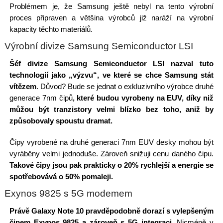
Problémem je, že Samsung ještě nebyl na tento výrobní
proces připraven a většina výrobců již naráží na výrobní
kapacity těchto materiálů.
Výrobní divize Samsung Semiconductor LSI
Šéf divize Samsung Semiconductor LSI nazval tuto
technologií jako „výzvu“, ve které se chce Samsung stát
vítězem
. Důvod? Bude se jednat o exkluzivního výrobce druhé
generace 7nm čipů
, které budou vyrobeny na EUV, díky niž
můžou být tranzistory velmi blízko bez toho, aniž by
způsobovaly spoustu dramat.
Čipy vyrobené na druhé generaci 7nm EUV desky mohou být
vyráběny velmi jednoduše. Zároveň snižuji cenu daného čipu.
Takové čipy jsou pak prakticky o 20% rychlejší a energie se
spotřebovává o 50% pomaleji.
Exynos 9825 s 5G modemem
Právě Galaxy Note 10 pravděpodobně dorazí s vylepšeným
čipem Exynos 9825 a zároveň s 5G integraci
. Nicméně v