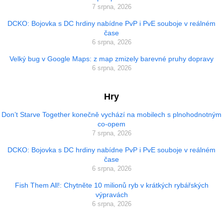
7 srpna, 2026
DCKO: Bojovka s DC hrdiny nabídne PvP i PvE souboje v reálném
čase
6 srpna, 2026
Velký bug v Google Maps: z map zmizely barevné pruhy dopravy
6 srpna, 2026
Hry
Don’t Starve Together konečně vychází na mobilech s plnohodnotným
co-opem
7 srpna, 2026
DCKO: Bojovka s DC hrdiny nabídne PvP i PvE souboje v reálném
čase
6 srpna, 2026
Fish Them All!: Chytněte 10 milionů ryb v krátkých rybářských
výpravách
6 srpna, 2026