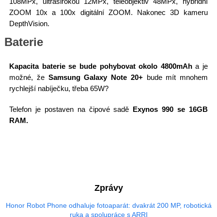
108MPx, ultraširokou 12MPx, teleobjektiv 48MPx, hybridní
ZOOM 10x a 100x digitální ZOOM. Nakonec 3D kameru
DepthVision.
Baterie
Kapacita baterie se bude pohybovat okolo 4800mAh
a je
možné, že
Samsung Galaxy Note 20+
bude mít mnohem
rychlejší nabíječku, třeba 65W?
Telefon je postaven na čipové sadě
Exynos 990 se 16GB
RAM.
Zprávy
Honor Robot Phone odhaluje fotoaparát: dvakrát 200 MP, robotická
ruka a spolupráce s ARRI