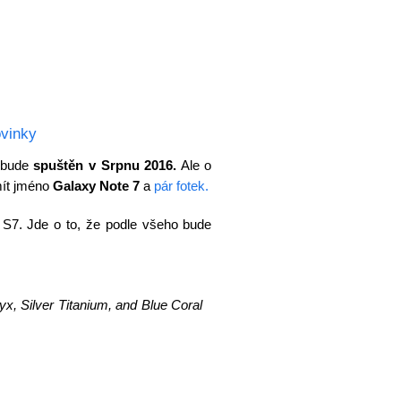
vinky
ý bude
spuštěn v Srpnu 2016.
Ale o
mít jméno
Galaxy Note 7
a
pár fotek.
S7. Jde o to, že podle všeho bude
x, Silver Titanium, and Blue Coral