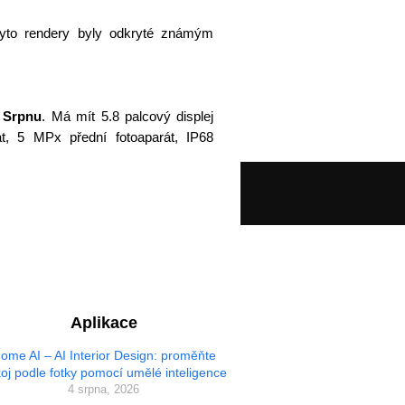
Tyto rendery byly odkryté známým
 Srpnu
. Má mít 5.8 palcový displej
 5 MPx přední fotoaparát, IP68
Aplikace
ome AI – AI Interior Design: proměňte
oj podle fotky pomocí umělé inteligence
4 srpna, 2026