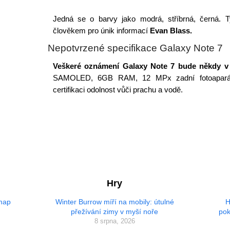
Jedná se o barvy jako modrá, stříbrná, černá. 
člověkem pro únik informací
Evan Blass.
Nepotvrzené specifikace Galaxy Note 7
Veškeré oznámení Galaxy Note 7 bude někdy v
SAMOLED, 6GB RAM, 12 MPx zadní fotoaparát,
certifikaci odolnost vůči prachu a vodě.
Hry
 map
Winter Burrow míří na mobily: útulné
H
přežívání zimy v myší noře
pok
8 srpna, 2026