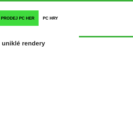
PRODEJ PC HER
PC HRY
uniklé rendery