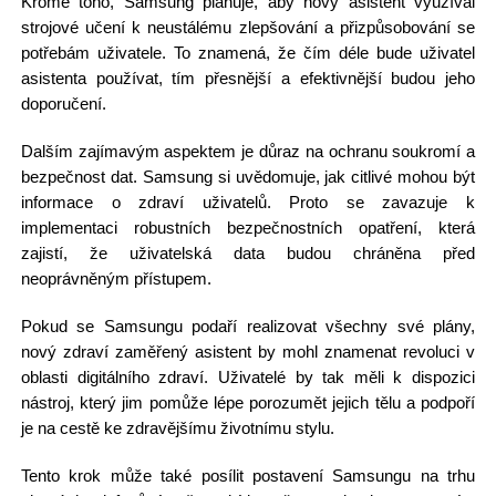
Kromě toho, Samsung plánuje, aby nový asistent využíval
strojové učení k neustálému zlepšování a přizpůsobování se
potřebám uživatele. To znamená, že čím déle bude uživatel
asistenta používat, tím přesnější a efektivnější budou jeho
doporučení.
Dalším zajímavým aspektem je důraz na ochranu soukromí a
bezpečnost dat. Samsung si uvědomuje, jak citlivé mohou být
informace o zdraví uživatelů. Proto se zavazuje k
implementaci robustních bezpečnostních opatření, která
zajistí, že uživatelská data budou chráněna před
neoprávněným přístupem.
Pokud se Samsungu podaří realizovat všechny své plány,
nový zdraví zaměřený asistent by mohl znamenat revoluci v
oblasti digitálního zdraví. Uživatelé by tak měli k dispozici
nástroj, který jim pomůže lépe porozumět jejich tělu a podpoří
je na cestě ke zdravějšímu životnímu stylu.
Tento krok může také posílit postavení Samsungu na trhu