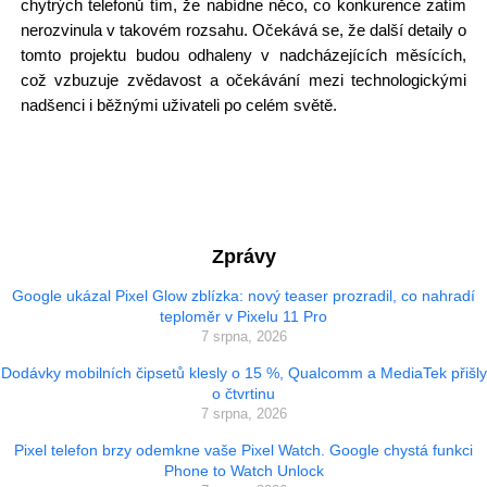
chytrých telefonů tím, že nabídne něco, co konkurence zatím
nerozvinula v takovém rozsahu. Očekává se, že další detaily o
tomto projektu budou odhaleny v nadcházejících měsících,
což vzbuzuje zvědavost a očekávání mezi technologickými
nadšenci i běžnými uživateli po celém světě.
Zprávy
Google ukázal Pixel Glow zblízka: nový teaser prozradil, co nahradí
teploměr v Pixelu 11 Pro
7 srpna, 2026
Dodávky mobilních čipsetů klesly o 15 %, Qualcomm a MediaTek přišly
o čtvrtinu
7 srpna, 2026
Pixel telefon brzy odemkne vaše Pixel Watch. Google chystá funkci
Phone to Watch Unlock