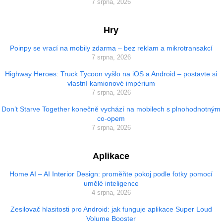
7 srpna, 2026
Hry
Poinpy se vrací na mobily zdarma – bez reklam a mikrotransakcí
7 srpna, 2026
Highway Heroes: Truck Tycoon vyšlo na iOS a Android – postavte si
vlastní kamionové impérium
7 srpna, 2026
Don’t Starve Together konečně vychází na mobilech s plnohodnotným
co-opem
7 srpna, 2026
Aplikace
Home AI – AI Interior Design: proměňte pokoj podle fotky pomocí
umělé inteligence
4 srpna, 2026
Zesilovač hlasitosti pro Android: jak funguje aplikace Super Loud
Volume Booster