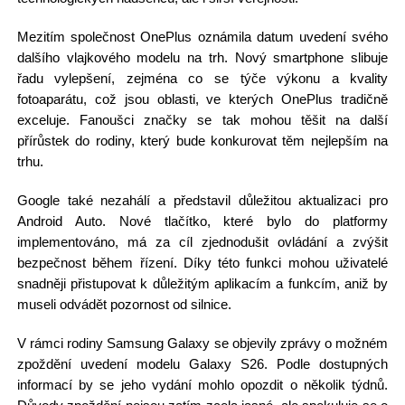
Mezitím společnost OnePlus oznámila datum uvedení svého
dalšího vlajkového modelu na trh. Nový smartphone slibuje
řadu vylepšení, zejména co se týče výkonu a kvality
fotoaparátu, což jsou oblasti, ve kterých OnePlus tradičně
exceluje. Fanoušci značky se tak mohou těšit na další
přírůstek do rodiny, který bude konkurovat těm nejlepším na
trhu.
Google také nezahálí a představil důležitou aktualizaci pro
Android Auto. Nové tlačítko, které bylo do platformy
implementováno, má za cíl zjednodušit ovládání a zvýšit
bezpečnost během řízení. Díky této funkci mohou uživatelé
snadněji přistupovat k důležitým aplikacím a funkcím, aniž by
museli odvádět pozornost od silnice.
V rámci rodiny Samsung Galaxy se objevily zprávy o možném
zpoždění uvedení modelu Galaxy S26. Podle dostupných
informací by se jeho vydání mohlo opozdit o několik týdnů.