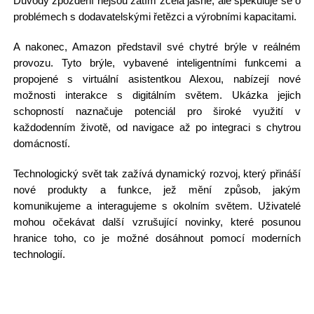
Důvody zpoždění nejsou zatím zcela jasné, ale spekuluje se o
problémech s dodavatelskými řetězci a výrobními kapacitami.
A nakonec, Amazon představil své chytré brýle v reálném
provozu. Tyto brýle, vybavené inteligentními funkcemi a
propojené s virtuální asistentkou Alexou, nabízejí nové
možnosti interakce s digitálním světem. Ukázka jejich
schopností naznačuje potenciál pro široké využití v
každodenním životě, od navigace až po integraci s chytrou
domácností.
Technologický svět tak zažívá dynamický rozvoj, který přináší
nové produkty a funkce, jež mění způsob, jakým
komunikujeme a interagujeme s okolním světem. Uživatelé
mohou očekávat další vzrušující novinky, které posunou
hranice toho, co je možné dosáhnout pomocí moderních
technologií.